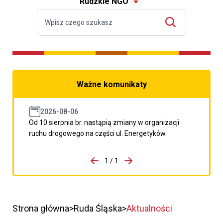
Rudzkie NGO
Ważne komunikaty
2026-08-06
Od 10 sierpnia br. nastąpią zmiany w organizacji
ruchu drogowego na części ul. Energetyków.
do porzpedniego komunikatu
1 / 1
Przejdź do następnego kom
Strona główna
Ruda Śląska
Aktualności