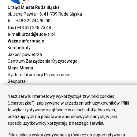
Urząd Miasta Ruda Śląska
pl. Jana Pawła II 6, 41-709 Ruda Śląska
tel. (+48 32) 244 90 00
fax (+48 32) 248 73 48
e-mail: urzad@ruda-sl.pl
Ważne informacje
Komunikaty
Jakość powietrza
Centrum Zarządzania Kryzysowego
Mapa Miasta
System Informacji Przestrzennej
Geoportal
Urząd Miasta
Załatw sprawę
Nasz serwis internetowy wykorzystuje tzw. pliki cookies
Prezydent Miasta
(„ciasteczka”), zapisywane w urządzeniach użytkowników. Pliki
Rada Miasta
te wykorzystywane są głównie w celach statystycznych,
Wydziały
pokazujących na podstawie anonimowych danych, w jaki
Elektroniczna Skrzynka Podawcza
sposób użytkownicy korzystają z naszego serwisu.
Praca w Urzędzie
Pliki cookies wykorzystywane są również do zapamiętywania
Gospodarka