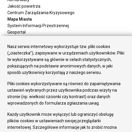
Jakość powietrza
Centrum Zarządzania Kryzysowego
Mapa Miasta
System Informacji Przestrzennej
Geoportal
Urząd Miasta
Załatw sprawę
Nasz serwis internetowy wykorzystuje tzw. pliki cookies
Prezydent Miasta
(„ciasteczka”), zapisywane w urządzeniach użytkowników. Pliki
Rada Miasta
te wykorzystywane są głównie w celach statystycznych,
Wydziały
pokazujących na podstawie anonimowych danych, w jaki
Elektroniczna Skrzynka Podawcza
sposób użytkownicy korzystają z naszego serwisu.
Praca w Urzędzie
Pliki cookies wykorzystywane są również do zapamiętywania
Gospodarka
ustawień wybranych przez użytkownika podczas wizyty na
Fundusze europejskie
stronie (np. wielkość czcionki czy kontrast) oraz danych
Środki krajowe
wprowadzonych do formularza zgłaszania uwag.
Oferty inwestycyjne
Strategia Rozwoju Miasta
Każdy użytkownik może wyłączyć lub ograniczyć obsługę
Pozostałe
plików cookies w ustawieniach swojej przeglądarki
Deklaracja dostępności
internetowej. Szczegółowe informacje jak to zrobić można
Dane osobowe