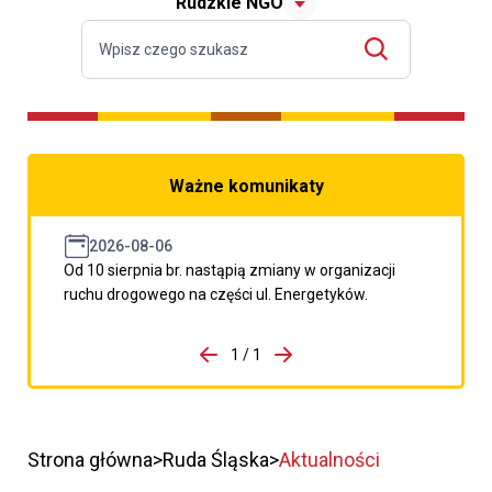
Rudzkie NGO
Ważne komunikaty
2026-08-06
Od 10 sierpnia br. nastąpią zmiany w organizacji
ruchu drogowego na części ul. Energetyków.
do porzpedniego komunikatu
1 / 1
Przejdź do następnego kom
Strona główna
Ruda Śląska
Aktualności