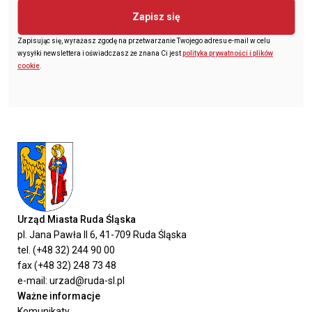
Zapisz się
Zapisując się, wyrażasz zgodę na przetwarzanie Twojego adresu e-mail w celu
wysyłki newslettera i oświadczasz że znana Ci jest
polityka prywatności i plików
cookie
.
Urząd Miasta Ruda Śląska
pl. Jana Pawła II 6, 41-709 Ruda Śląska
tel. (+48 32) 244 90 00
fax (+48 32) 248 73 48
e-mail: urzad@ruda-sl.pl
Ważne informacje
Komunikaty