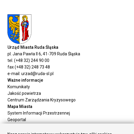
Urząd Miasta Ruda Śląska
pl. Jana Pawła II 6, 41-709 Ruda Śląska
tel. (+48 32) 244 90 00
fax (+48 32) 248 73 48
e-mail: urzad@ruda-sl.pl
Ważne informacje
Komunikaty
Jakość powietrza
Centrum Zarządzania Kryzysowego
Mapa Miasta
System Informacji Przestrzennej
Geoportal
Urząd Miasta
Załatw sprawę