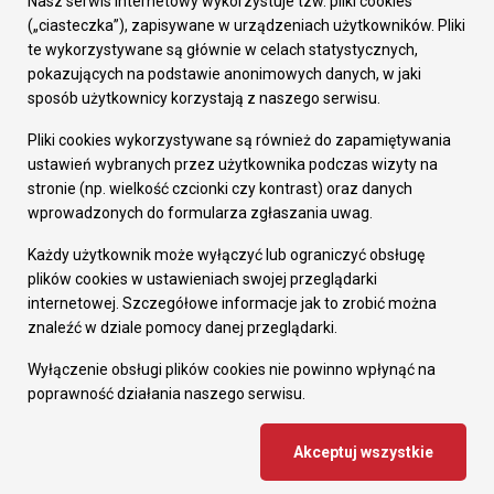
Nasz serwis internetowy wykorzystuje tzw. pliki cookies
Prezydent Miasta
(„ciasteczka”), zapisywane w urządzeniach użytkowników. Pliki
Rada Miasta
te wykorzystywane są głównie w celach statystycznych,
Wydziały
pokazujących na podstawie anonimowych danych, w jaki
Elektroniczna Skrzynka Podawcza
sposób użytkownicy korzystają z naszego serwisu.
Praca w Urzędzie
Pliki cookies wykorzystywane są również do zapamiętywania
Gospodarka
ustawień wybranych przez użytkownika podczas wizyty na
Fundusze europejskie
stronie (np. wielkość czcionki czy kontrast) oraz danych
Środki krajowe
wprowadzonych do formularza zgłaszania uwag.
Oferty inwestycyjne
Strategia Rozwoju Miasta
Każdy użytkownik może wyłączyć lub ograniczyć obsługę
Pozostałe
plików cookies w ustawieniach swojej przeglądarki
Deklaracja dostępności
internetowej. Szczegółowe informacje jak to zrobić można
Dane osobowe
znaleźć w dziale pomocy danej przeglądarki.
Dodaj opinię o witrynie
© Urząd Miasta RUDA Śląska 2023
Wyłączenie obsługi plików cookies nie powinno wpłynąć na
poprawność działania naszego serwisu.
Projekt i wdrożenie - MIGOMEDIA
Akceptuj wszystkie