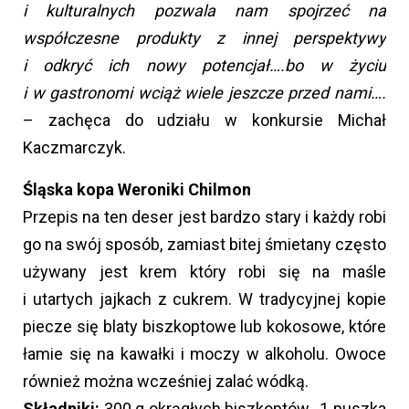
i kulturalnych pozwala nam spojrzeć na
współczesne produkty z innej perspektywy
i odkryć ich nowy potencjał….bo w życiu
i w gastronomi wciąż wiele jeszcze przed nami….
– zachęca do udziału w konkursie Michał
Kaczmarczyk.
Śląska kopa Weroniki Chilmon
Przepis na ten deser jest bardzo stary i każdy robi
go na swój sposób, zamiast bitej śmietany często
używany jest krem który robi się na maśle
i utartych jajkach z cukrem. W tradycyjnej kopie
piecze się blaty biszkoptowe lub kokosowe, które
łamie się na kawałki i moczy w alkoholu. Owoce
również można wcześniej zalać wódką.
Składniki:
300 g okrągłych biszkoptów, 1 puszka