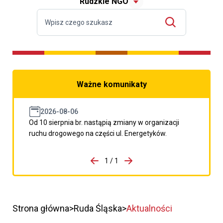
Rudzkie NGO
Ważne komunikaty
2026-08-06
Od 10 sierpnia br. nastąpią zmiany w organizacji
ruchu drogowego na części ul. Energetyków.
do porzpedniego komunikatu
1 / 1
Przejdź do następnego kom
Strona główna
Ruda Śląska
Aktualności