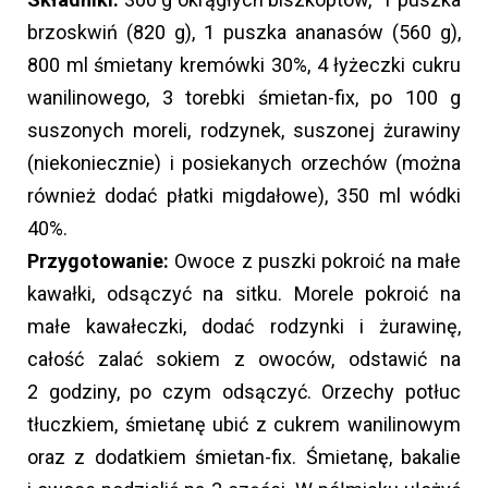
brzoskwiń (820 g), 1 puszka ananasów (560 g),
800 ml śmietany kremówki 30%, 4 łyżeczki cukru
wanilinowego, 3 torebki śmietan-fix, po 100 g
suszonych moreli, rodzynek, suszonej żurawiny
(niekoniecznie) i posiekanych orzechów (można
również dodać płatki migdałowe), 350 ml wódki
40%.
Przygotowanie:
Owoce z puszki pokroić na małe
kawałki, odsączyć na sitku. Morele pokroić na
małe kawałeczki, dodać rodzynki i żurawinę,
całość zalać sokiem z owoców, odstawić na
2 godziny, po czym odsączyć. Orzechy potłuc
tłuczkiem, śmietanę ubić z cukrem wanilinowym
oraz z dodatkiem śmietan-fix. Śmietanę, bakalie