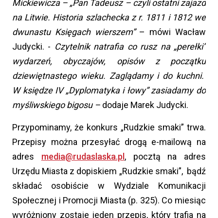
Mickiewicza – „Pan Tadeusz – czyli ostatni zajazd
na Litwie. Historia szlachecka z r. 1811 i 1812 we
dwunastu Księgach wierszem”
– mówi Wacław
Judycki. -
Czytelnik natrafia co rusz na „perełki”
wydarzeń, obyczajów, opisów z początku
dziewiętnastego wieku. Zaglądamy i do kuchni.
W księdze IV „Dyplomatyka i łowy” zasiadamy do
myśliwskiego bigosu –
dodaje Marek Judycki.
Przypominamy, że konkurs „Rudzkie smaki” trwa.
Przepisy można przesyłać drogą e-mailową na
adres
media@rudaslaska.pl
, pocztą na adres
Urzędu Miasta z dopiskiem „Rudzkie smaki”, bądź
składać osobiście w Wydziale Komunikacji
Społecznej i Promocji Miasta (p. 325). Co miesiąc
wyróżniony zostaje jeden przepis, który trafia na