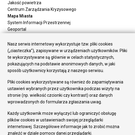
Jakość powietrza
Centrum Zarządzania Kryzysowego
Mapa Miasta
System Informacji Przestrzennej
Geoportal
Urząd Miasta
Załatw sprawę
Nasz serwis internetowy wykorzystuje tzw. pliki cookies
Prezydent Miasta
(„ciasteczka”), zapisywane w urządzeniach użytkowników. Pliki
Rada Miasta
te wykorzystywane są głównie w celach statystycznych,
Wydziały
pokazujących na podstawie anonimowych danych, w jaki
Elektroniczna Skrzynka Podawcza
sposób użytkownicy korzystają z naszego serwisu.
Praca w Urzędzie
Pliki cookies wykorzystywane są również do zapamiętywania
Gospodarka
ustawień wybranych przez użytkownika podczas wizyty na
Fundusze europejskie
stronie (np. wielkość czcionki czy kontrast) oraz danych
Środki krajowe
wprowadzonych do formularza zgłaszania uwag.
Oferty inwestycyjne
Strategia Rozwoju Miasta
Każdy użytkownik może wyłączyć lub ograniczyć obsługę
Pozostałe
plików cookies w ustawieniach swojej przeglądarki
Deklaracja dostępności
internetowej. Szczegółowe informacje jak to zrobić można
Dane osobowe
znaleźć w dziale pomocy danej przeglądarki.