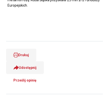
metamorfozę. Ruda Śląska pozyskała 5,5 mln zł z Funduszy
Europejskich.
Drukuj
Udostępnij
Prześlij opinię