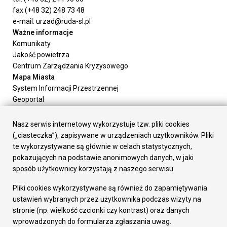
fax (+48 32) 248 73 48
e-mail: urzad@ruda-sl.pl
Ważne informacje
Komunikaty
Jakość powietrza
Centrum Zarządzania Kryzysowego
Mapa Miasta
System Informacji Przestrzennej
Geoportal
Urząd Miasta
Załatw sprawę
Nasz serwis internetowy wykorzystuje tzw. pliki cookies
Prezydent Miasta
(„ciasteczka”), zapisywane w urządzeniach użytkowników. Pliki
Rada Miasta
te wykorzystywane są głównie w celach statystycznych,
Wydziały
pokazujących na podstawie anonimowych danych, w jaki
Elektroniczna Skrzynka Podawcza
sposób użytkownicy korzystają z naszego serwisu.
Praca w Urzędzie
Pliki cookies wykorzystywane są również do zapamiętywania
Gospodarka
ustawień wybranych przez użytkownika podczas wizyty na
Fundusze europejskie
stronie (np. wielkość czcionki czy kontrast) oraz danych
Środki krajowe
wprowadzonych do formularza zgłaszania uwag.
Oferty inwestycyjne