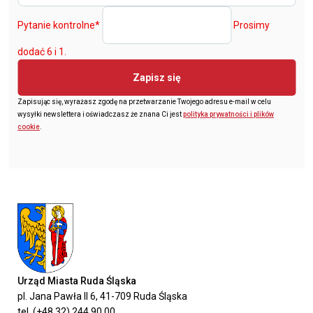
Pytanie kontrolne
*
Prosimy
dodać 6 i 1.
Zapisz się
Zapisując się, wyrażasz zgodę na przetwarzanie Twojego adresu e-mail w celu
wysyłki newslettera i oświadczasz że znana Ci jest
polityka prywatności i plików
cookie
.
Urząd Miasta Ruda Śląska
pl. Jana Pawła II 6, 41-709 Ruda Śląska
tel. (+48 32) 244 90 00