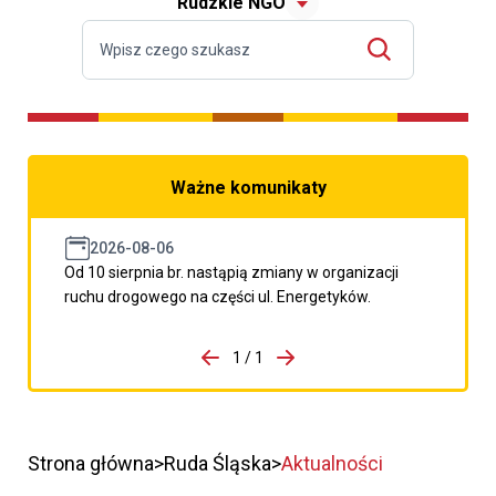
Rudzkie NGO
Ważne komunikaty
2026-08-06
Od 10 sierpnia br. nastąpią zmiany w organizacji
ruchu drogowego na części ul. Energetyków.
do porzpedniego komunikatu
1 / 1
Przejdź do następnego kom
Strona główna
Ruda Śląska
Aktualności