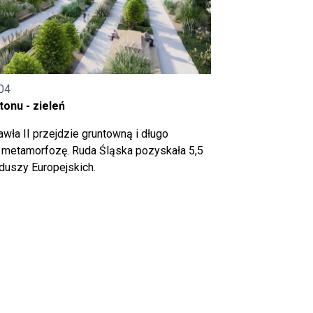
04
onu - zieleń
wła II przejdzie gruntowną i długo
metamorfozę. Ruda Śląska pozyskała 5,5
nduszy Europejskich.