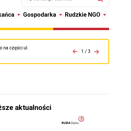
kańca
Gospodarka
Rudzkie NGO
 na części ul.
zejdź do porzpedniego komunikatu
1 / 3
Przejdź do nas
ższe aktualności