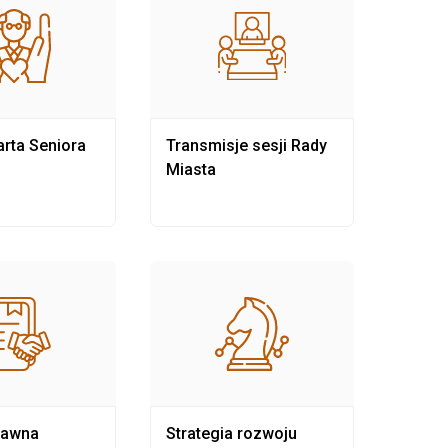
rta Seniora
Transmisje sesji Rady
Rewit
Miasta
rawna
Strategia rozwoju
Pows