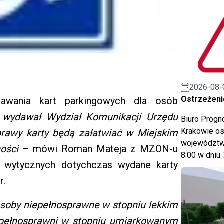
2026-08-
Ostrzeżeni
awania kart parkingowych dla osób
y wydawał Wydział Komunikacji Urzędu
Biuro Prog
Krakowie os
prawy karty będą załatwiać w Miejskim
województwa
ości
– mówi Roman Mateja z MZON-u
8:00 w dniu 
h wytycznych dotychczas wydane karty
r.
osoby niepełnosprawne w stopniu lekkim
iepełnosprawni w stopniu umiarkowanym