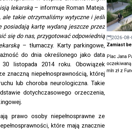
sją lekarską
– informuje Roman Mateja.
ale takie otrzymaliśmy wytyczne i jeśli
re posiadają kartę wydaną jeszcze przez
sić się do nas, przygotować odpowiednią
2026-08-
Zamiast bet
ekarską
– tłumaczy. Karty parkingowe,
ażność do dnia określonego jako data
Plac Jana Pa
oczekiwaną 
o 30 listopada 2014 roku. Obowiązek
mln zł z Fu
e znaczną niepełnosprawnością, której
uchu lub choroba neurologiczna. Takie
odstawie dotychczasowego orzeczenia,
kingowej.
mają prawo osoby niepełnosprawne ze
epełnosprawności, które mają znacznie