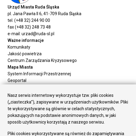
Urząd Miasta Ruda Śląska
pl. Jana Pawła II 6, 41-709 Ruda Śląska
tel. (+48 32) 244 90 00
fax (+48 32) 248 73 48
e-mail: urzad@ruda-sl.pl
Ważne informacje
Komunikaty
Jakość powietrza
Centrum Zarządzania Kryzysowego
Mapa Miasta
System Informacji Przestrzennej
Geoportal
Urząd Miasta
Załatw sprawę
Nasz serwis internetowy wykorzystuje tzw. pliki cookies
Prezydent Miasta
(„ciasteczka”), zapisywane w urządzeniach użytkowników. Pliki
Rada Miasta
te wykorzystywane są głównie w celach statystycznych,
Wydziały
pokazujących na podstawie anonimowych danych, w jaki
Elektroniczna Skrzynka Podawcza
sposób użytkownicy korzystają z naszego serwisu.
Praca w Urzędzie
Pliki cookies wykorzystywane są również do zapamiętywania
Gospodarka