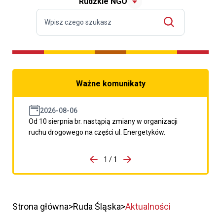
Rudzkie NGO
Ważne komunikaty
2026-08-06
Od 10 sierpnia br. nastąpią zmiany w organizacji
ruchu drogowego na części ul. Energetyków.
do porzpedniego komunikatu
1 / 1
Przejdź do następnego kom
Strona główna
Ruda Śląska
Aktualności