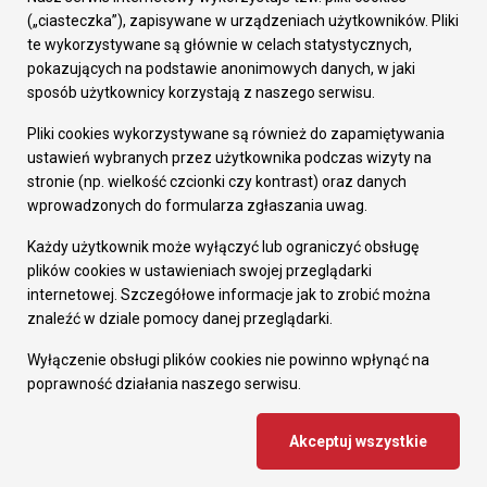
Prezydent Miasta
(„ciasteczka”), zapisywane w urządzeniach użytkowników. Pliki
Rada Miasta
te wykorzystywane są głównie w celach statystycznych,
Wydziały
pokazujących na podstawie anonimowych danych, w jaki
Elektroniczna Skrzynka Podawcza
sposób użytkownicy korzystają z naszego serwisu.
Praca w Urzędzie
Pliki cookies wykorzystywane są również do zapamiętywania
Gospodarka
ustawień wybranych przez użytkownika podczas wizyty na
Fundusze europejskie
stronie (np. wielkość czcionki czy kontrast) oraz danych
Środki krajowe
wprowadzonych do formularza zgłaszania uwag.
Oferty inwestycyjne
Strategia Rozwoju Miasta
Każdy użytkownik może wyłączyć lub ograniczyć obsługę
Pozostałe
plików cookies w ustawieniach swojej przeglądarki
Deklaracja dostępności
internetowej. Szczegółowe informacje jak to zrobić można
Dane osobowe
znaleźć w dziale pomocy danej przeglądarki.
Dodaj opinię o witrynie
© Urząd Miasta RUDA Śląska 2023
Wyłączenie obsługi plików cookies nie powinno wpłynąć na
poprawność działania naszego serwisu.
Projekt i wdrożenie - MIGOMEDIA
Akceptuj wszystkie