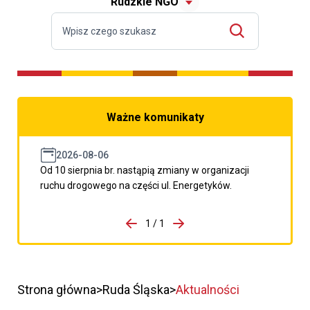
Rudzkie NGO
Ważne komunikaty
2026-08-06
Od 10 sierpnia br. nastąpią zmiany w organizacji
ruchu drogowego na części ul. Energetyków.
do porzpedniego komunikatu
1 / 1
Przejdź do następnego kom
Strona główna
Ruda Śląska
Aktualności