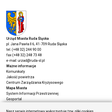
Urząd Miasta Ruda Śląska
pl. Jana Pawła II 6, 41-709 Ruda Śląska
tel. (+48 32) 244 90 00
fax (+48 32) 248 73 48
e-mail: urzad@ruda-sl.pl
Ważne informacje
Komunikaty
Jakość powietrza
Centrum Zarządzania Kryzysowego
Mapa Miasta
System Informacji Przestrzennej
Geoportal
Urząd Miasta
Załatw sprawę
Nasz serwis internetowy wykorzystuje tzw. pliki cookies