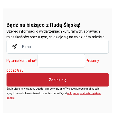
Bądź na bieżąco z Rudą Śląską!
Szereg informacji o wydarzeniach kulturalnych, sprawach
mieszkańców oraz o tym, co dzieje się na co dzień w mieście.
Pytanie kontrolne
*
Prosimy
dodać 8 i 3.
Zapisz się
Zapisując się, wyrażasz zgodę na przetwarzanie Twojego adresu e-mail w celu
wysyłki newslettera i oświadczasz że znana Ci jest
polityka prywatności i plików
cookie
.