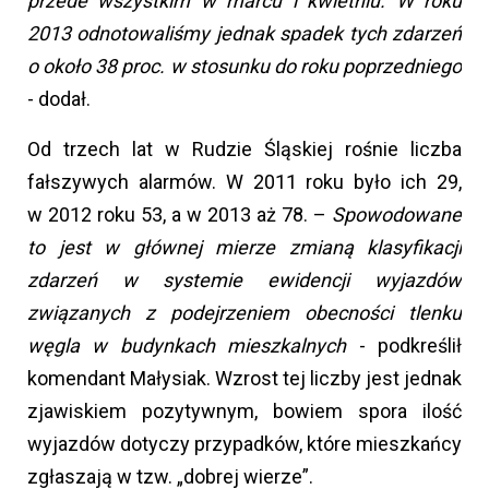
przede wszystkim w marcu i kwietniu. W roku
2013 odnotowaliśmy jednak spadek tych zdarzeń
o około 38 proc. w stosunku do roku poprzedniego
- dodał.
Od trzech lat w Rudzie Śląskiej rośnie liczba
fałszywych alarmów. W 2011 roku było ich 29,
w 2012 roku 53, a w 2013 aż 78. –
Spowodowane
to jest w głównej mierze zmianą klasyfikacji
zdarzeń w systemie ewidencji wyjazdów
związanych z podejrzeniem obecności tlenku
węgla w budynkach mieszkalnych
- podkreślił
komendant Małysiak. Wzrost tej liczby jest jednak
zjawiskiem pozytywnym, bowiem spora ilość
wyjazdów dotyczy przypadków, które mieszkańcy
zgłaszają w tzw. „dobrej wierze”.