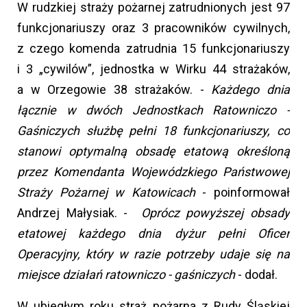
W rudzkiej straży pożarnej zatrudnionych jest 97
funkcjonariuszy oraz 3 pracowników cywilnych,
z czego komenda zatrudnia 15 funkcjonariuszy
i 3 „cywilów”, jednostka w Wirku 44 strażaków,
a w Orzegowie 38 strażaków. -
Każdego dnia
łącznie w dwóch Jednostkach Ratowniczo -
Gaśniczych służbę pełni 18 funkcjonariuszy, co
stanowi optymalną obsadę etatową określoną
przez Komendanta Wojewódzkiego Państwowej
Straży Pożarnej w Katowicach
- poinformował
Andrzej Małysiak. -
Oprócz powyższej obsady
etatowej każdego dnia dyżur pełni Oficer
Operacyjny, który w razie potrzeby udaje się na
miejsce działań ratowniczo - gaśniczych
- dodał.
W ubiegłym roku straż pożarna z Rudy Śląskiej