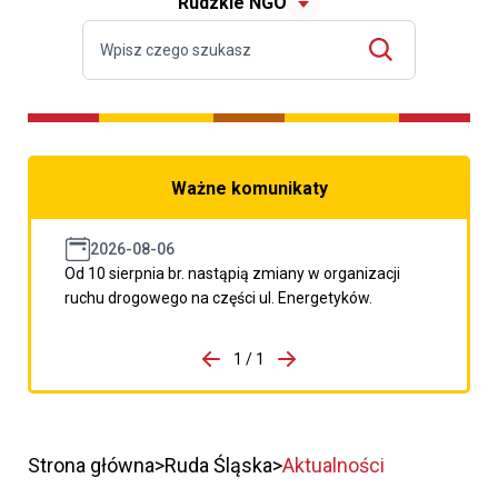
Rudzkie NGO
Ważne komunikaty
2026-08-06
Od 10 sierpnia br. nastąpią zmiany w organizacji
ruchu drogowego na części ul. Energetyków.
do porzpedniego komunikatu
1 / 1
Przejdź do następnego kom
Strona główna
Ruda Śląska
Aktualności