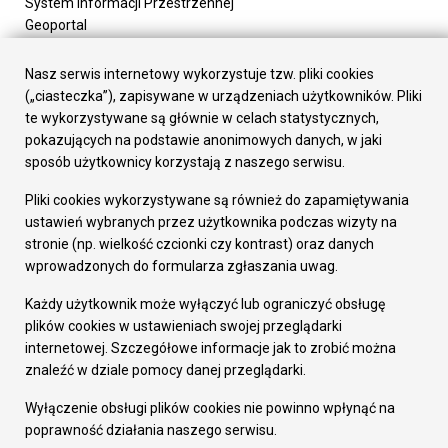
System Informacji Przestrzennej
Geoportal
Urząd Miasta
Załatw sprawę
Nasz serwis internetowy wykorzystuje tzw. pliki cookies
Prezydent Miasta
(„ciasteczka”), zapisywane w urządzeniach użytkowników. Pliki
Rada Miasta
te wykorzystywane są głównie w celach statystycznych,
Wydziały
pokazujących na podstawie anonimowych danych, w jaki
Elektroniczna Skrzynka Podawcza
sposób użytkownicy korzystają z naszego serwisu.
Praca w Urzędzie
Pliki cookies wykorzystywane są również do zapamiętywania
Gospodarka
ustawień wybranych przez użytkownika podczas wizyty na
Fundusze europejskie
stronie (np. wielkość czcionki czy kontrast) oraz danych
Środki krajowe
wprowadzonych do formularza zgłaszania uwag.
Oferty inwestycyjne
Strategia Rozwoju Miasta
Każdy użytkownik może wyłączyć lub ograniczyć obsługę
Pozostałe
plików cookies w ustawieniach swojej przeglądarki
Deklaracja dostępności
internetowej. Szczegółowe informacje jak to zrobić można
Dane osobowe
znaleźć w dziale pomocy danej przeglądarki.
Dodaj opinię o witrynie
© Urząd Miasta RUDA Śląska 2023
Wyłączenie obsługi plików cookies nie powinno wpłynąć na
poprawność działania naszego serwisu.