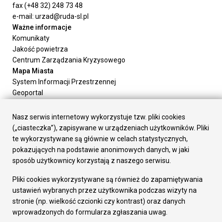
fax (+48 32) 248 73 48
e-mail: urzad@ruda-sl.pl
Ważne informacje
Komunikaty
Jakość powietrza
Centrum Zarządzania Kryzysowego
Mapa Miasta
System Informacji Przestrzennej
Geoportal
Urząd Miasta
Załatw sprawę
Nasz serwis internetowy wykorzystuje tzw. pliki cookies
Prezydent Miasta
(„ciasteczka”), zapisywane w urządzeniach użytkowników. Pliki
Rada Miasta
te wykorzystywane są głównie w celach statystycznych,
Wydziały
pokazujących na podstawie anonimowych danych, w jaki
Elektroniczna Skrzynka Podawcza
sposób użytkownicy korzystają z naszego serwisu.
Praca w Urzędzie
Pliki cookies wykorzystywane są również do zapamiętywania
Gospodarka
ustawień wybranych przez użytkownika podczas wizyty na
Fundusze europejskie
stronie (np. wielkość czcionki czy kontrast) oraz danych
Środki krajowe
wprowadzonych do formularza zgłaszania uwag.
Oferty inwestycyjne