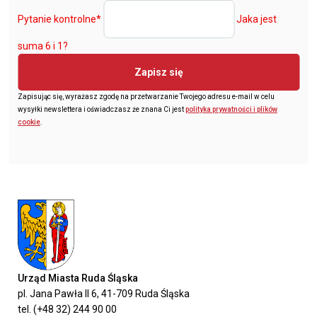
Pytanie kontrolne
*
Jaka jest
suma 6 i 1?
Zapisz się
Zapisując się, wyrażasz zgodę na przetwarzanie Twojego adresu e-mail w celu
wysyłki newslettera i oświadczasz że znana Ci jest
polityka prywatności i plików
cookie
.
Urząd Miasta Ruda Śląska
pl. Jana Pawła II 6, 41-709 Ruda Śląska
tel. (+48 32) 244 90 00