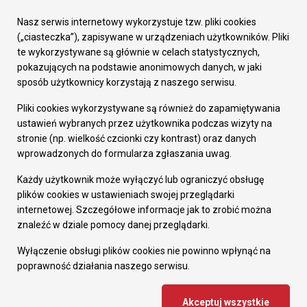
Urząd Miasta
Załatw sprawę
Nasz serwis internetowy wykorzystuje tzw. pliki cookies
Prezydent Miasta
(„ciasteczka”), zapisywane w urządzeniach użytkowników. Pliki
Rada Miasta
te wykorzystywane są głównie w celach statystycznych,
Wydziały
pokazujących na podstawie anonimowych danych, w jaki
Elektroniczna Skrzynka Podawcza
sposób użytkownicy korzystają z naszego serwisu.
Praca w Urzędzie
Pliki cookies wykorzystywane są również do zapamiętywania
Gospodarka
ustawień wybranych przez użytkownika podczas wizyty na
Fundusze europejskie
stronie (np. wielkość czcionki czy kontrast) oraz danych
Środki krajowe
wprowadzonych do formularza zgłaszania uwag.
Oferty inwestycyjne
Strategia Rozwoju Miasta
Każdy użytkownik może wyłączyć lub ograniczyć obsługę
Pozostałe
plików cookies w ustawieniach swojej przeglądarki
Deklaracja dostępności
internetowej. Szczegółowe informacje jak to zrobić można
Dane osobowe
znaleźć w dziale pomocy danej przeglądarki.
Dodaj opinię o witrynie
© Urząd Miasta RUDA Śląska 2023
Wyłączenie obsługi plików cookies nie powinno wpłynąć na
poprawność działania naszego serwisu.
Projekt i wdrożenie - MIGOMEDIA
Akceptuj wszystkie