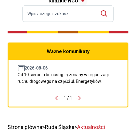
Rudzkie NGO
Ważne komunikaty
2026-08-06
Od 10 sierpnia br. nastąpią zmiany w organizacji
ruchu drogowego na części ul. Energetyków.
do porzpedniego komunikatu
1 / 1
Przejdź do następnego kom
Strona główna
Ruda Śląska
Aktualności