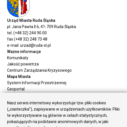
Urząd Miasta Ruda Śląska
pl. Jana Pawła II 6, 41-709 Ruda Śląska
tel. (+48 32) 244 90 00
fax (+48 32) 248 73 48
e-mail: urzad@ruda-sl.pl
Ważne informacje
Komunikaty
Jakość powietrza
Centrum Zarządzania Kryzysowego
Mapa Miasta
System Informacji Przestrzennej
Geoportal
Urząd Miasta
Załatw sprawę
Nasz serwis internetowy wykorzystuje tzw. pliki cookies
Prezydent Miasta
(„ciasteczka”), zapisywane w urządzeniach użytkowników. Pliki
Rada Miasta
te wykorzystywane są głównie w celach statystycznych,
Wydziały
pokazujących na podstawie anonimowych danych, w jaki
Elektroniczna Skrzynka Podawcza