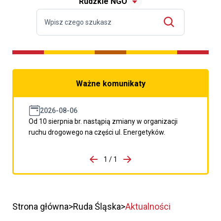
Rudzkie NGO
Ważne komunikaty
2026-08-06
Od 10 sierpnia br. nastąpią zmiany w organizacji
ruchu drogowego na części ul. Energetyków.
do porzpedniego komunikatu
1 / 1
Przejdź do następnego kom
Strona główna
Ruda Śląska
Aktualności