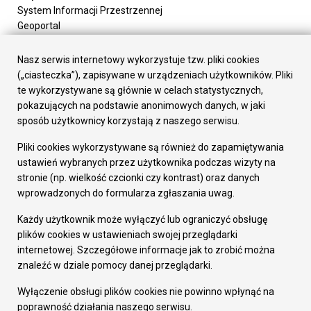
System Informacji Przestrzennej
Geoportal
Urząd Miasta
Załatw sprawę
Nasz serwis internetowy wykorzystuje tzw. pliki cookies
Prezydent Miasta
(„ciasteczka”), zapisywane w urządzeniach użytkowników. Pliki
Rada Miasta
te wykorzystywane są głównie w celach statystycznych,
Wydziały
pokazujących na podstawie anonimowych danych, w jaki
Elektroniczna Skrzynka Podawcza
sposób użytkownicy korzystają z naszego serwisu.
Praca w Urzędzie
Pliki cookies wykorzystywane są również do zapamiętywania
Gospodarka
ustawień wybranych przez użytkownika podczas wizyty na
Fundusze europejskie
stronie (np. wielkość czcionki czy kontrast) oraz danych
Środki krajowe
wprowadzonych do formularza zgłaszania uwag.
Oferty inwestycyjne
Strategia Rozwoju Miasta
Każdy użytkownik może wyłączyć lub ograniczyć obsługę
Pozostałe
plików cookies w ustawieniach swojej przeglądarki
Deklaracja dostępności
internetowej. Szczegółowe informacje jak to zrobić można
Dane osobowe
znaleźć w dziale pomocy danej przeglądarki.
Dodaj opinię o witrynie
© Urząd Miasta RUDA Śląska 2023
Wyłączenie obsługi plików cookies nie powinno wpłynąć na
poprawność działania naszego serwisu.