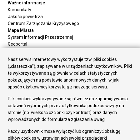
Ważne informacje
Komunikaty
Jakość powietrza
Centrum Zarządzania Kryzysowego
Mapa Miasta
System Informacji Przestrzennej
Geoportal
Urząd Miasta
Załatw sprawę
Nasz serwis internetowy wykorzystuje tzw. pliki cookies
Prezydent Miasta
(„ciasteczka”), zapisywane w urządzeniach użytkowników. Pliki
Rada Miasta
te wykorzystywane są głównie w celach statystycznych,
Wydziały
pokazujących na podstawie anonimowych danych, w jaki
Elektroniczna Skrzynka Podawcza
sposób użytkownicy korzystają z naszego serwisu.
Praca w Urzędzie
Pliki cookies wykorzystywane są również do zapamiętywania
Gospodarka
ustawień wybranych przez użytkownika podczas wizyty na
Fundusze europejskie
stronie (np. wielkość czcionki czy kontrast) oraz danych
Środki krajowe
wprowadzonych do formularza zgłaszania uwag.
Oferty inwestycyjne
Strategia Rozwoju Miasta
Każdy użytkownik może wyłączyć lub ograniczyć obsługę
Pozostałe
plików cookies w ustawieniach swojej przeglądarki