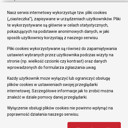
Urząd Miasta
Załatw sprawę
Nasz serwis internetowy wykorzystuje tzw. pliki cookies
Prezydent Miasta
(„ciasteczka”), zapisywane w urządzeniach użytkowników. Pliki
Rada Miasta
te wykorzystywane są głównie w celach statystycznych,
Wydziały
pokazujących na podstawie anonimowych danych, w jaki
Elektroniczna Skrzynka Podawcza
sposób użytkownicy korzystają z naszego serwisu.
Praca w Urzędzie
Pliki cookies wykorzystywane są również do zapamiętywania
Gospodarka
ustawień wybranych przez użytkownika podczas wizyty na
Fundusze europejskie
stronie (np. wielkość czcionki czy kontrast) oraz danych
Środki krajowe
wprowadzonych do formularza zgłaszania uwag.
Oferty inwestycyjne
Strategia Rozwoju Miasta
Każdy użytkownik może wyłączyć lub ograniczyć obsługę
Pozostałe
plików cookies w ustawieniach swojej przeglądarki
Deklaracja dostępności
internetowej. Szczegółowe informacje jak to zrobić można
Dane osobowe
znaleźć w dziale pomocy danej przeglądarki.
Dodaj opinię o witrynie
© Urząd Miasta RUDA Śląska 2023
Wyłączenie obsługi plików cookies nie powinno wpłynąć na
poprawność działania naszego serwisu.
Projekt i wdrożenie - MIGOMEDIA