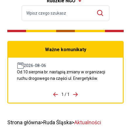
Rudzkie NGO
Ważne komunikaty
2026-08-06
Od 10 sierpnia br. nastąpią zmiany w organizacji
ruchu drogowego na części ul. Energetyków.
do porzpedniego komunikatu
1 / 1
Przejdź do następnego kom
Strona główna
Ruda Śląska
Aktualności