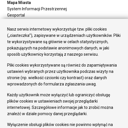
Mapa Miasta
System Informacji Przestrzennej
Geoportal
Urząd Miasta
Załatw sprawę
Nasz serwis internetowy wykorzystuje tzw. pliki cookies
Prezydent Miasta
(„ciasteczka”), zapisywane w urządzeniach użytkowników. Pliki
Rada Miasta
te wykorzystywane są głównie w celach statystycznych,
Wydziały
pokazujących na podstawie anonimowych danych, w jaki
Elektroniczna Skrzynka Podawcza
sposób użytkownicy korzystają z naszego serwisu.
Praca w Urzędzie
Pliki cookies wykorzystywane są również do zapamiętywania
Gospodarka
ustawień wybranych przez użytkownika podczas wizyty na
Fundusze europejskie
stronie (np. wielkość czcionki czy kontrast) oraz danych
Środki krajowe
wprowadzonych do formularza zgłaszania uwag.
Oferty inwestycyjne
Strategia Rozwoju Miasta
Każdy użytkownik może wyłączyć lub ograniczyć obsługę
Pozostałe
plików cookies w ustawieniach swojej przeglądarki
Deklaracja dostępności
internetowej. Szczegółowe informacje jak to zrobić można
Dane osobowe
znaleźć w dziale pomocy danej przeglądarki.
Dodaj opinię o witrynie
© Urząd Miasta RUDA Śląska 2023
Wyłączenie obsługi plików cookies nie powinno wpłynąć na