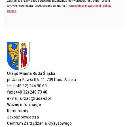
Zapisując się, wyrażasz zgodę na przetwarzanie Twojego adresu e-mail w celu
wysyłki newslettera i oświadczasz że znana Ci jest
polityka prywatności i plików
cookie
.
Urząd Miasta Ruda Śląska
pl. Jana Pawła II 6, 41-709 Ruda Śląska
tel. (+48 32) 244 90 00
fax (+48 32) 248 73 48
e-mail: urzad@ruda-sl.pl
Ważne informacje
Komunikaty
Jakość powietrza
Centrum Zarządzania Kryzysowego