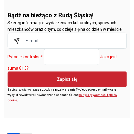
Bądź na bieżąco z Rudą Śląską!
Szereg informacji o wydarzeniach kulturalnych, sprawach
mieszkańców oraz o tym, co dzieje się na co dzień w mieście.
Pytanie kontrolne
*
Jaka jest
suma 8 i 3?
Zapisz się
Zapisując się, wyrażasz zgodę na przetwarzanie Twojego adresu e-mail w celu
wysyłki newslettera i oświadczasz że znana Ci jest
polityka prywatności i plików
cookie
.