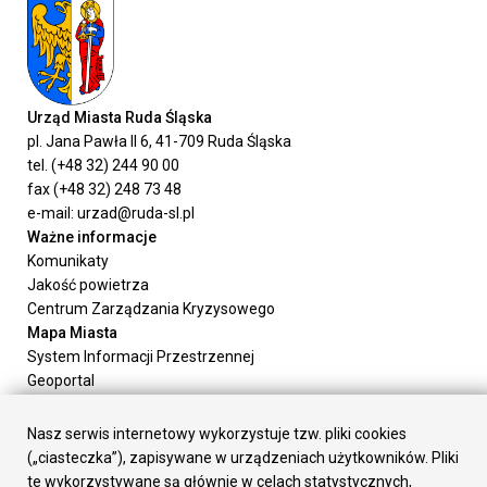
Urząd Miasta Ruda Śląska
pl. Jana Pawła II 6, 41-709 Ruda Śląska
tel. (+48 32) 244 90 00
fax (+48 32) 248 73 48
e-mail: urzad@ruda-sl.pl
Ważne informacje
Komunikaty
Jakość powietrza
Centrum Zarządzania Kryzysowego
Mapa Miasta
System Informacji Przestrzennej
Geoportal
Urząd Miasta
Załatw sprawę
Nasz serwis internetowy wykorzystuje tzw. pliki cookies
Prezydent Miasta
(„ciasteczka”), zapisywane w urządzeniach użytkowników. Pliki
Rada Miasta
te wykorzystywane są głównie w celach statystycznych,