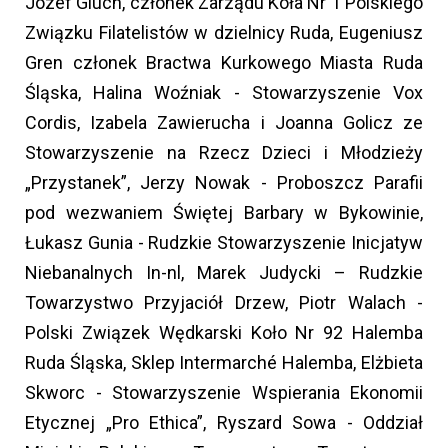
Józef Gluch, członek Zarządu Koła Nr 1 Polskiego
Związku Filatelistów w dzielnicy Ruda, Eugeniusz
Gren członek Bractwa Kurkowego Miasta Ruda
Śląska, Halina Woźniak - Stowarzyszenie Vox
Cordis, Izabela Zawierucha i Joanna Golicz ze
Stowarzyszenie na Rzecz Dzieci i Młodzieży
„Przystanek”, Jerzy Nowak - Proboszcz Parafii
pod wezwaniem Świętej Barbary w Bykowinie,
Łukasz Gunia - Rudzkie Stowarzyszenie Inicjatyw
Niebanalnych In-nl, Marek Judycki – Rudzkie
Towarzystwo Przyjaciół Drzew, Piotr Walach -
Polski Związek Wędkarski Koło Nr 92 Halemba
Ruda Śląska, Sklep Intermarché Halemba, Elżbieta
Skworc - Stowarzyszenie Wspierania Ekonomii
Etycznej „Pro Ethica”, Ryszard Sowa - Oddział