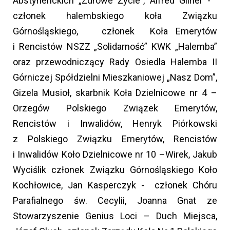
Abstynenckich „Zdrowe Życie”, Alfred Gilner -
członek halembskiego koła Związku
Górnośląskiego, członek Koła Emerytów
i Rencistów NSZZ „Solidarność” KWK „Halemba”
oraz przewodniczący Rady Osiedla Halemba II
Górniczej Spółdzielni Mieszkaniowej „Nasz Dom”,
Gizela Musioł, skarbnik Koła Dzielnicowe nr 4 –
Orzegów Polskiego Związek Emerytów,
Rencistów i Inwalidów, Henryk Piórkowski
z Polskiego Związku Emerytów, Rencistów
i Inwalidów Koło Dzielnicowe nr 10 –Wirek, Jakub
Wyciślik członek Związku Górnośląskiego Koło
Kochłowice, Jan Kasperczyk - członek Chóru
Parafialnego św. Cecylii, Joanna Gnat ze
Stowarzyszenie Genius Loci – Duch Miejsca,