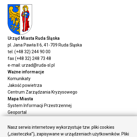
Urząd Miasta Ruda Śląska
pl. Jana Pawła II 6, 41-709 Ruda Śląska
tel. (+48 32) 244 90 00
fax (+48 32) 248 73 48
e-mail: urzad@ruda-sl.pl
Ważne informacje
Komunikaty
Jakość powietrza
Centrum Zarządzania Kryzysowego
Mapa Miasta
System Informacji Przestrzennej
Geoportal
Urząd Miasta
Załatw sprawę
Nasz serwis internetowy wykorzystuje tzw. pliki cookies
Prezydent Miasta
(„ciasteczka”), zapisywane w urządzeniach użytkowników. Pliki