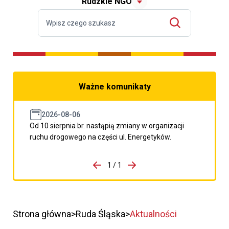
Rudzkie NGO
Ważne komunikaty
2026-08-06
Od 10 sierpnia br. nastąpią zmiany w organizacji
ruchu drogowego na części ul. Energetyków.
do porzpedniego komunikatu
1 / 1
Przejdź do następnego kom
Strona główna
Ruda Śląska
Aktualności