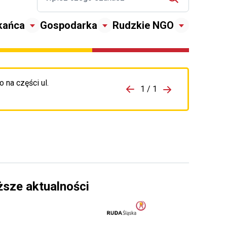
kańca
Gospodarka
Rudzkie NGO
 na części ul.
zejdź do porzpedniego komunikatu
1 / 1
Przejdź do nas
ższe aktualności