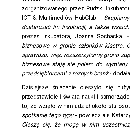
zorganizowanego przez Rudzki Inkubato
ICT & Multimediów HubClub. -
Skupiamy 
dostarczać im inspiracji, a także wsłuc
prezes Inkubatora, Joanna Sochacka. 
biznesowe w gronie członków klastra. O
sprawdza, więc rozszerzyliśmy grono zap
biznesowe stają się polem do wymiany 
przedsiębiorcami z różnych branż
- dodała
Dzisiejsze śniadanie cieszyło się duż
przedstawicieli świata nauki i samorzą
to, że wzięło w nim udział około stu osób
spotkanie tego typu
- powiedziała Katarz
Cieszę się, że mogę w nim uczestnic