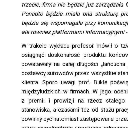
trzecie, firma nie będzie już zarządzała
Ponadto będzie miała ona strukturę pr
będzie się wspomagała przy komunikacji 
ale również platformami informacyjnymi
-
W trakcie wykładu profesor mówił o tzw.
osiągnąć doskonałość produktu końcow
powstawały na całej długości „łańcucha
dostawcy surowców przez wszystkie stan
klienta. Sporo uwagi prof. Blikle poświ
międzyludzkich w firmach. W jego oceni
z premii i prowizji na rzecz stałego
stanowiska, a czasami też od stażu prac
powinny być natomiast zastępowane przez
przez samokontrolę i poczucie odpowiedz