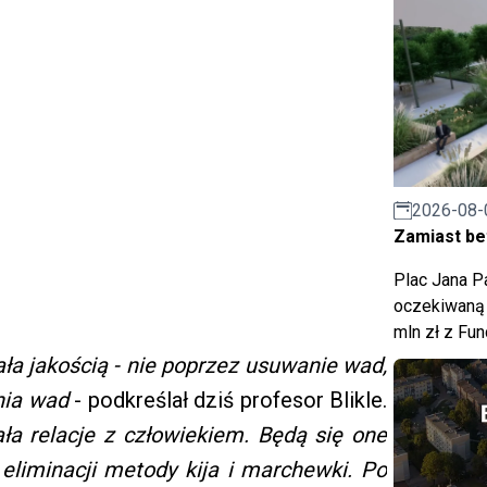
2026-08-
Zamiast bet
Plac Jana Pa
oczekiwaną 
mln zł z Fu
ła jakością - nie poprzez usuwanie wad,
nia wad
- podkreślał dziś profesor Blikle.
ła relacje z człowiekiem. Będą się one
j eliminacji metody kija i marchewki. Po