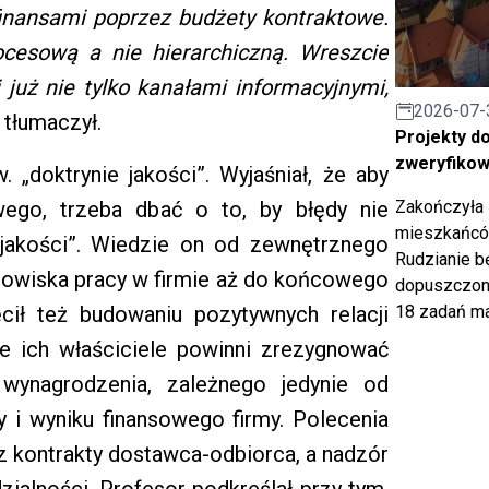
 finansami poprzez budżety kontraktowe.
ocesową a nie hierarchiczną. Wreszcie
już nie tylko kanałami informacyjnymi,
2026-07-
 tłumaczył.
Projekty d
zweryfiko
 „doktrynie jakości”. Wyjaśniał, że aby
ego, trzeba dbać o to, by błędy nie
Zakończyła 
mieszkańców
 jakości”. Wiedzie on od zewnętrznego
Rudzianie b
owiska pracy w firmie aż do końcowego
dopuszczony
ęcił też budowaniu pozytywnych relacji
18 zadań ma
e ich właściciele powinni zrezygnować
 wynagrodzenia, zależnego jedynie od
y i wyniku finansowego firmy. Polecenia
 kontrakty dostawca-odbiorca, a nadzór
ialności. Profesor podkreślał przy tym,