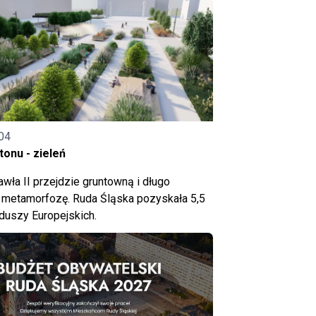
04
onu - zieleń
wła II przejdzie gruntowną i długo
metamorfozę. Ruda Śląska pozyskała 5,5
nduszy Europejskich.