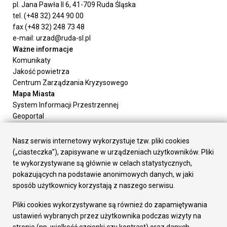
pl. Jana Pawła II 6, 41-709 Ruda Śląska
tel. (+48 32) 244 90 00
fax (+48 32) 248 73 48
e-mail: urzad@ruda-sl.pl
Ważne informacje
Komunikaty
Jakość powietrza
Centrum Zarządzania Kryzysowego
Mapa Miasta
System Informacji Przestrzennej
Geoportal
Urząd Miasta
Załatw sprawę
Nasz serwis internetowy wykorzystuje tzw. pliki cookies
Prezydent Miasta
(„ciasteczka”), zapisywane w urządzeniach użytkowników. Pliki
Rada Miasta
te wykorzystywane są głównie w celach statystycznych,
Wydziały
pokazujących na podstawie anonimowych danych, w jaki
Elektroniczna Skrzynka Podawcza
sposób użytkownicy korzystają z naszego serwisu.
Praca w Urzędzie
Pliki cookies wykorzystywane są również do zapamiętywania
Gospodarka
ustawień wybranych przez użytkownika podczas wizyty na
Fundusze europejskie