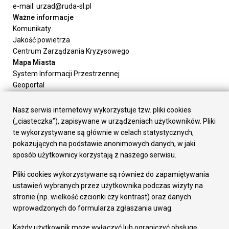
e-mail: urzad@ruda-sl.pl
Ważne informacje
Komunikaty
Jakość powietrza
Centrum Zarządzania Kryzysowego
Mapa Miasta
System Informacji Przestrzennej
Geoportal
Urząd Miasta
Załatw sprawę
Nasz serwis internetowy wykorzystuje tzw. pliki cookies
Prezydent Miasta
(„ciasteczka”), zapisywane w urządzeniach użytkowników. Pliki
Rada Miasta
te wykorzystywane są głównie w celach statystycznych,
Wydziały
pokazujących na podstawie anonimowych danych, w jaki
Elektroniczna Skrzynka Podawcza
sposób użytkownicy korzystają z naszego serwisu.
Praca w Urzędzie
Pliki cookies wykorzystywane są również do zapamiętywania
Gospodarka
ustawień wybranych przez użytkownika podczas wizyty na
Fundusze europejskie
stronie (np. wielkość czcionki czy kontrast) oraz danych
Środki krajowe
wprowadzonych do formularza zgłaszania uwag.
Oferty inwestycyjne
Strategia Rozwoju Miasta
Każdy użytkownik może wyłączyć lub ograniczyć obsługę