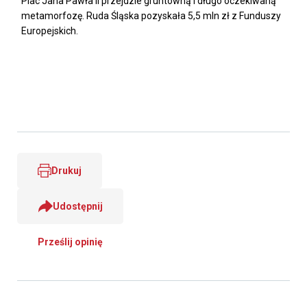
Plac Jana Pawła II przejdzie gruntowną i długo oczekiwaną
metamorfozę. Ruda Śląska pozyskała 5,5 mln zł z Funduszy
Europejskich.
Drukuj
Udostępnij
Prześlij opinię