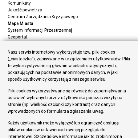
Komunikaty
Jakość powietrza
Centrum Zarządzania Kryzysowego
Mapa Miasta
System Informacji Przestrzennej
Geoportal
Urząd Miasta
Załatw sprawę
Nasz serwis internetowy wykorzystuje tzw. pliki cookies
Prezydent Miasta
(„ciasteczka”), zapisywane w urządzeniach użytkowników. Pliki
Rada Miasta
te wykorzystywane są głównie w celach statystycznych,
Wydziały
pokazujących na podstawie anonimowych danych, w jaki
Elektroniczna Skrzynka Podawcza
sposób użytkownicy korzystają z naszego serwisu.
Praca w Urzędzie
Pliki cookies wykorzystywane są również do zapamiętywania
Gospodarka
ustawień wybranych przez użytkownika podczas wizyty na
Fundusze europejskie
stronie (np. wielkość czcionki czy kontrast) oraz danych
Środki krajowe
wprowadzonych do formularza zgłaszania uwag.
Oferty inwestycyjne
Strategia Rozwoju Miasta
Każdy użytkownik może wyłączyć lub ograniczyć obsługę
Pozostałe
plików cookies w ustawieniach swojej przeglądarki
Deklaracja dostępności
internetowej. Szczegółowe informacje jak to zrobić można