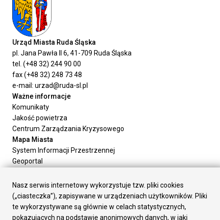
Urząd Miasta Ruda Śląska
pl. Jana Pawła II 6, 41-709 Ruda Śląska
tel. (+48 32) 244 90 00
fax (+48 32) 248 73 48
e-mail: urzad@ruda-sl.pl
Ważne informacje
Komunikaty
Jakość powietrza
Centrum Zarządzania Kryzysowego
Mapa Miasta
System Informacji Przestrzennej
Geoportal
Urząd Miasta
Załatw sprawę
Nasz serwis internetowy wykorzystuje tzw. pliki cookies
Prezydent Miasta
(„ciasteczka”), zapisywane w urządzeniach użytkowników. Pliki
Rada Miasta
te wykorzystywane są głównie w celach statystycznych,
Wydziały
pokazujących na podstawie anonimowych danych, w jaki