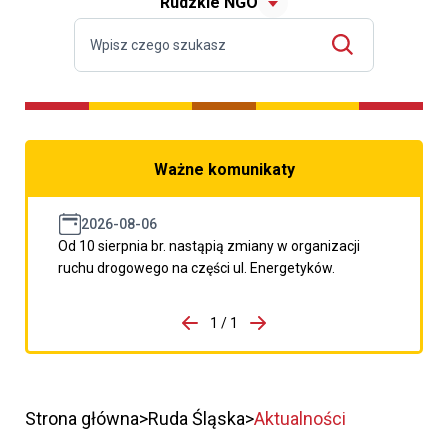
Rudzkie NGO
Ważne komunikaty
2026-08-06
Od 10 sierpnia br. nastąpią zmiany w organizacji
ruchu drogowego na części ul. Energetyków.
do porzpedniego komunikatu
1 / 1
Przejdź do następnego kom
Strona główna
Ruda Śląska
Aktualności