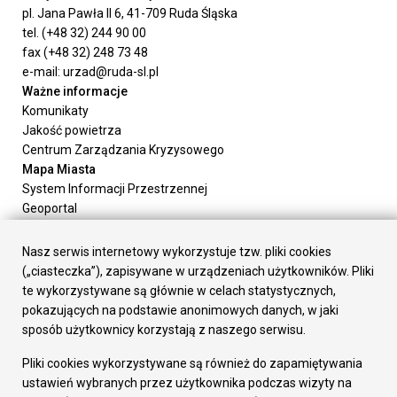
pl. Jana Pawła II 6, 41-709 Ruda Śląska
tel. (+48 32) 244 90 00
fax (+48 32) 248 73 48
e-mail: urzad@ruda-sl.pl
Ważne informacje
Komunikaty
Jakość powietrza
Centrum Zarządzania Kryzysowego
Mapa Miasta
System Informacji Przestrzennej
Geoportal
Urząd Miasta
Załatw sprawę
Nasz serwis internetowy wykorzystuje tzw. pliki cookies
Prezydent Miasta
(„ciasteczka”), zapisywane w urządzeniach użytkowników. Pliki
Rada Miasta
te wykorzystywane są głównie w celach statystycznych,
Wydziały
pokazujących na podstawie anonimowych danych, w jaki
Elektroniczna Skrzynka Podawcza
sposób użytkownicy korzystają z naszego serwisu.
Praca w Urzędzie
Pliki cookies wykorzystywane są również do zapamiętywania
Gospodarka
ustawień wybranych przez użytkownika podczas wizyty na
Fundusze europejskie