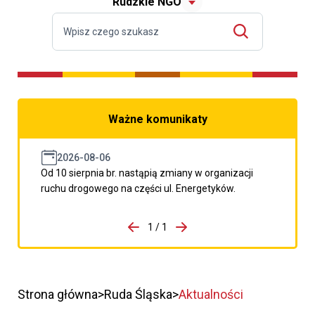
Rudzkie NGO
Ważne komunikaty
2026-08-06
Od 10 sierpnia br. nastąpią zmiany w organizacji
ruchu drogowego na części ul. Energetyków.
do porzpedniego komunikatu
1 / 1
Przejdź do następnego kom
Strona główna
Ruda Śląska
Aktualności