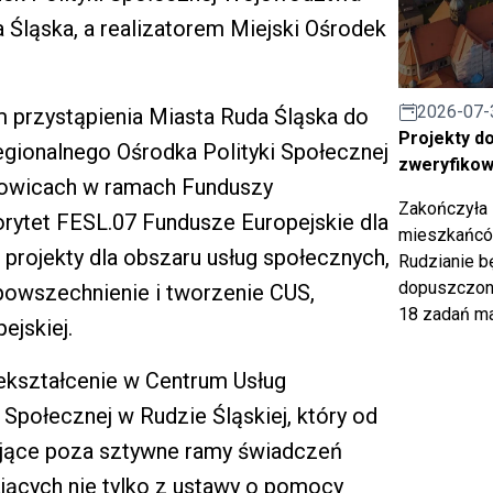
 Śląska, a realizatorem Miejski Ośrodek
2026-07-
em przystąpienia Miasta Ruda Śląska do
Projekty d
gionalnego Ośrodka Polityki Społecznej
zweryfiko
towicach w ramach Funduszy
Zakończyła 
orytet FESL.07 Fundusze Europejskie dla
mieszkańców
 projekty dla obszaru usług społecznych,
Rudzianie b
dopuszczony
powszechnienie i tworzenie CUS,
18 zadań ma
ejskiej.
zekształcenie w Centrum Usług
połecznej w Rudzie Śląskiej, który od
zające poza sztywne ramy świadczeń
ających nie tylko z ustawy o pomocy