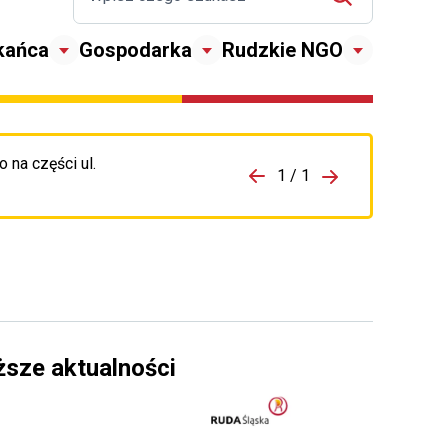
kańca
Gospodarka
Rudzkie NGO
 na części ul.
zejdź do porzpedniego komunikatu
1 / 1
Przejdź do nas
ższe aktualności