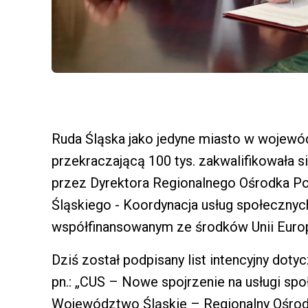
Ruda Śląska jako jedyne miasto w wojewó
przekraczającą 100 tys. zakwalifikowała 
przez Dyrektora Regionalnego Ośrodka P
Śląskiego - Koordynacja usług społecznyc
współfinansowanym ze środków Unii Europ
Dziś został podpisany list intencyjny doty
pn.: „CUS – Nowe spojrzenie na usługi spo
Województwo Śląskie – Regionalny Ośrod