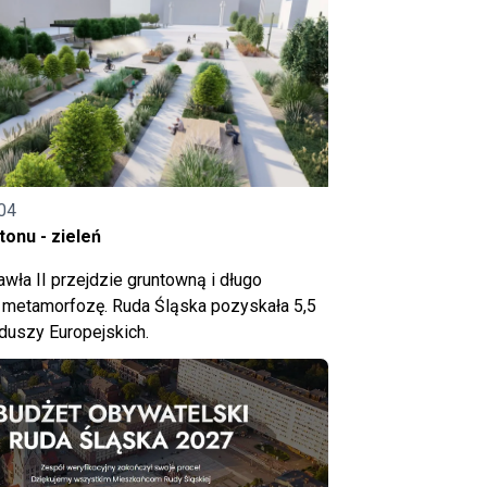
04
onu - zieleń
wła II przejdzie gruntowną i długo
metamorfozę. Ruda Śląska pozyskała 5,5
nduszy Europejskich.