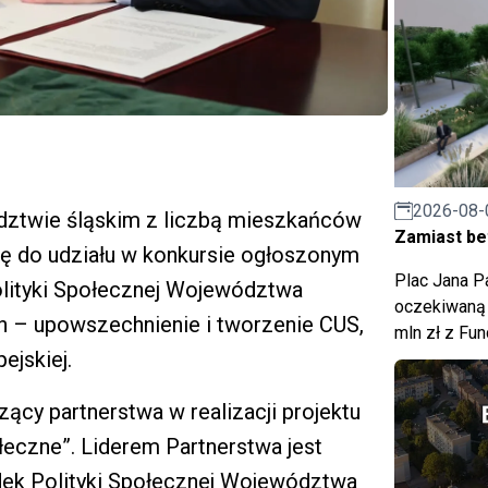
2026-08-
dztwie śląskim z liczbą mieszkańców
Zamiast bet
się do udziału w konkursie ogłoszonym
Plac Jana Pa
olityki Społecznej Województwa
oczekiwaną 
h – upowszechnienie i tworzenie CUS,
mln zł z Fu
ejskiej.
czący partnerstwa w realizacji projektu
łeczne”. Liderem Partnerstwa jest
ek Polityki Społecznej Województwa