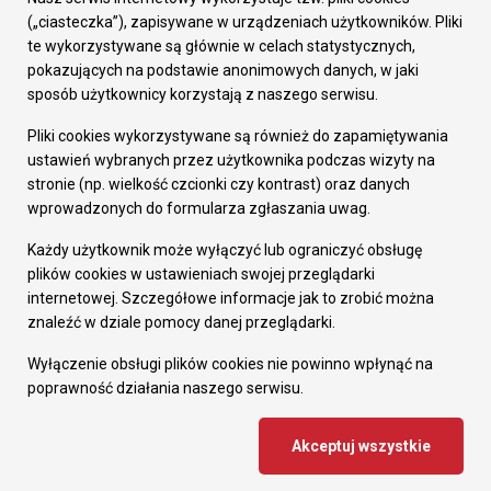
Prezydent Miasta
(„ciasteczka”), zapisywane w urządzeniach użytkowników. Pliki
Rada Miasta
te wykorzystywane są głównie w celach statystycznych,
Wydziały
pokazujących na podstawie anonimowych danych, w jaki
Elektroniczna Skrzynka Podawcza
sposób użytkownicy korzystają z naszego serwisu.
Praca w Urzędzie
Pliki cookies wykorzystywane są również do zapamiętywania
Gospodarka
ustawień wybranych przez użytkownika podczas wizyty na
Fundusze europejskie
stronie (np. wielkość czcionki czy kontrast) oraz danych
Środki krajowe
wprowadzonych do formularza zgłaszania uwag.
Oferty inwestycyjne
Strategia Rozwoju Miasta
Każdy użytkownik może wyłączyć lub ograniczyć obsługę
Pozostałe
plików cookies w ustawieniach swojej przeglądarki
Deklaracja dostępności
internetowej. Szczegółowe informacje jak to zrobić można
Dane osobowe
znaleźć w dziale pomocy danej przeglądarki.
Dodaj opinię o witrynie
© Urząd Miasta RUDA Śląska 2023
Wyłączenie obsługi plików cookies nie powinno wpłynąć na
poprawność działania naszego serwisu.
Projekt i wdrożenie - MIGOMEDIA
Akceptuj wszystkie