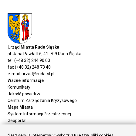
Urząd Miasta Ruda Śląska
pl. Jana Pawła II 6, 41-709 Ruda Śląska
tel. (+48 32) 244 90 00
fax (+48 32) 248 73 48
e-mail: urzad@ruda-sl.pl
Ważne informacje
Komunikaty
Jakość powietrza
Centrum Zarządzania Kryzysowego
Mapa Miasta
System Informacji Przestrzennej
Geoportal
Urząd Miasta
Załatw sprawę
Nasz serwis internetowy wykorzystuje tzw. pliki cookies