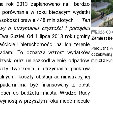
 na rok 2013 zaplanowano na bardzo
a porównania w roku bieżącym wydatki
sokości prawie 448 mln złotych. –
Ten
y o utrzymaniu czystości i porządku
2026-08-
Ewa Guziel. Od 1 lipca 2013 roku gminy
Zamiast bet
ścicieli nieruchomości na ich terenie
Plac Jana Pa
adami. To oznacza wzrost wydatków
oczekiwaną 
odzysk oraz unieszkodliwienie odpadów.
mln zł z Fu
zty tworzenia i utrzymania punktów
nych i koszty obsługi administracyjnej
padami ma być finansowany z opłat
omości do budżetu miasta. Władze Rudy
u wyniosą w przyszłym roku nieco niecałe