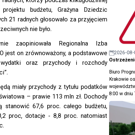
 radnych, którzy podczas kilkugodzinnej
 projektu budżetu, Grażyna Dziedzic
ych 21 radnych głosowało za przyjęciem
zeciwnych nie było.
nie zaopiniowała Regionalna Izba
O jest on zrównoważony, a podstawowe
2026-08-
Ostrzeżeni
 wydatki oraz przychody i rozchody
i”.
Biuro Prog
Krakowie os
ędą miały przychody z tytułu podatków
województwa
8:00 w dniu 
 oświatowa – prawie 113 mln zł. Dochody
ą stanowić 67,6 proc. całego budżetu,
2 proc, dotacje - 8,8 proc. natomiast
c.