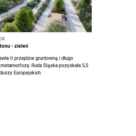
04
onu - zieleń
wła II przejdzie gruntowną i długo
metamorfozę. Ruda Śląska pozyskała 5,5
nduszy Europejskich.