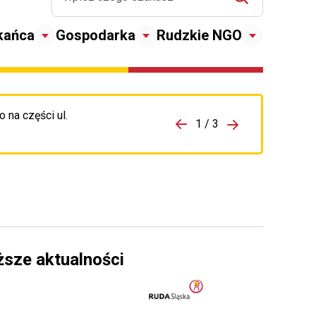
kańca
Gospodarka
Rudzkie NGO
 na części ul.
zejdź do porzpedniego komunikatu
1 / 3
Przejdź do nas
ższe aktualności