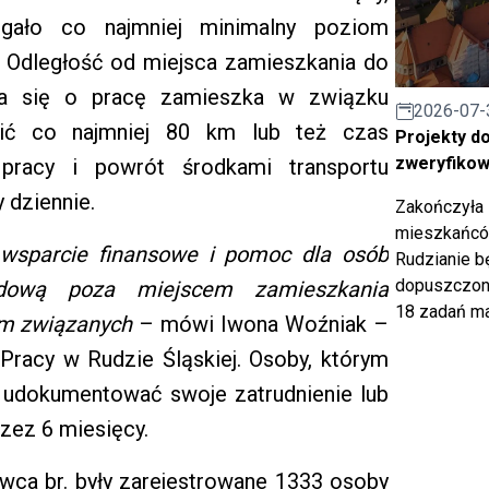
ągało co najmniej minimalny poziom
o. Odległość od miejsca zamieszkania do
ąca się o pracę zamieszka w związku
2026-07-
sić co najmniej 80 km lub też czas
Projekty d
zweryfiko
pracy i powrót środkami transportu
 dziennie.
Zakończyła 
mieszkańców
wsparcie finansowe i pomoc dla osób
Rudzianie b
dopuszczony
odową poza miejscem zamieszkania
18 zadań ma
ym związanych
– mówi Iwona Woźniak –
Pracy w Rudzie Śląskiej. Osoby, którym
 udokumentować swoje zatrudnienie lub
zez 6 miesięcy.
wca br. były zarejestrowane 1333 osoby