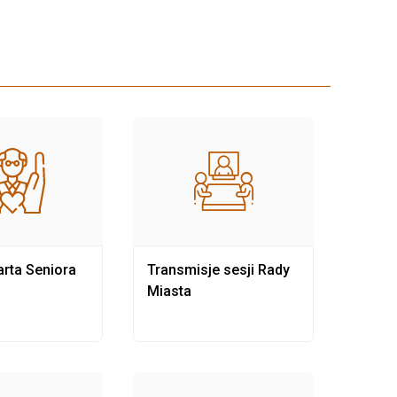
rta Seniora
Transmisje sesji Rady
Rewit
Miasta