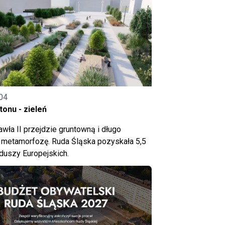
04
onu - zieleń
wła II przejdzie gruntowną i długo
metamorfozę. Ruda Śląska pozyskała 5,5
nduszy Europejskich.