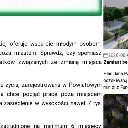
iej oferuje wsparcie młodym osobom,
 poza miastem. Sprawdź, czy spełniasz
2026-08-
atków związanych ze zmianą miejsca
Zamiast bet
Plac Jana Pa
oczekiwaną 
oku życia, zarejestrowana w Powiatowym
mln zł z Fu
óra chce podjąć pracę poza miejscem
a zasiedlenie w wysokości nawet 7 tys.
zatrudnione na minimum 6 miesięcy,