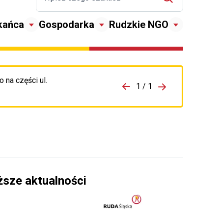
kańca
Gospodarka
Rudzkie NGO
 na części ul.
zejdź do porzpedniego komunikatu
1 / 1
Przejdź do nas
ższe aktualności