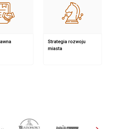
rawna
Strategia rozwoju
Pows
miasta
samo