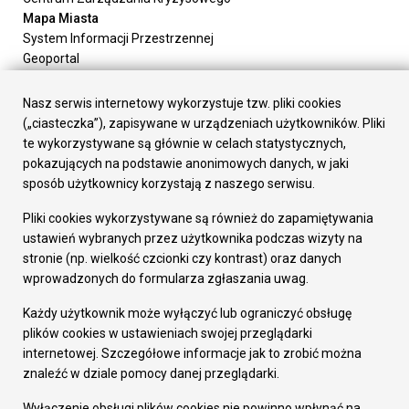
Mapa Miasta
System Informacji Przestrzennej
Geoportal
Urząd Miasta
Załatw sprawę
Nasz serwis internetowy wykorzystuje tzw. pliki cookies
Prezydent Miasta
(„ciasteczka”), zapisywane w urządzeniach użytkowników. Pliki
Rada Miasta
te wykorzystywane są głównie w celach statystycznych,
Wydziały
pokazujących na podstawie anonimowych danych, w jaki
Elektroniczna Skrzynka Podawcza
sposób użytkownicy korzystają z naszego serwisu.
Praca w Urzędzie
Pliki cookies wykorzystywane są również do zapamiętywania
Gospodarka
ustawień wybranych przez użytkownika podczas wizyty na
Fundusze europejskie
stronie (np. wielkość czcionki czy kontrast) oraz danych
Środki krajowe
wprowadzonych do formularza zgłaszania uwag.
Oferty inwestycyjne
Strategia Rozwoju Miasta
Każdy użytkownik może wyłączyć lub ograniczyć obsługę
Pozostałe
plików cookies w ustawieniach swojej przeglądarki
Deklaracja dostępności
internetowej. Szczegółowe informacje jak to zrobić można
Dane osobowe
znaleźć w dziale pomocy danej przeglądarki.
Dodaj opinię o witrynie
© Urząd Miasta RUDA Śląska 2023
Wyłączenie obsługi plików cookies nie powinno wpłynąć na