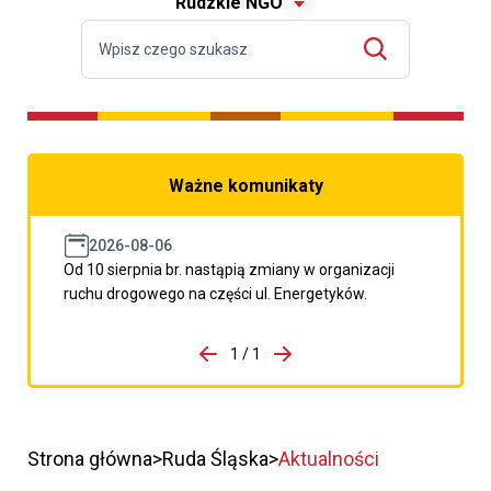
Rudzkie NGO
Ważne komunikaty
2026-08-06
Od 10 sierpnia br. nastąpią zmiany w organizacji
ruchu drogowego na części ul. Energetyków.
do porzpedniego komunikatu
1 / 1
Przejdź do następnego kom
Strona główna
Ruda Śląska
Aktualności