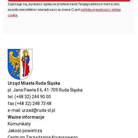
Zapisując się, wyrażasz zgodę na przetwarzanie Twojego adresu e-mail w celu
wysyłki newslettera i oświadczasz że znana Ci jest
polityka prywatności i plików
cookie
.
Urząd Miasta Ruda Śląska
pl. Jana Pawła II 6, 41-709 Ruda Śląska
tel. (+48 32) 244 90 00
fax (+48 32) 248 73 48
e-mail: urzad@ruda-sl.pl
Ważne informacje
Komunikaty
Jakość powietrza
Centrum Zarządzania Kryzysowego