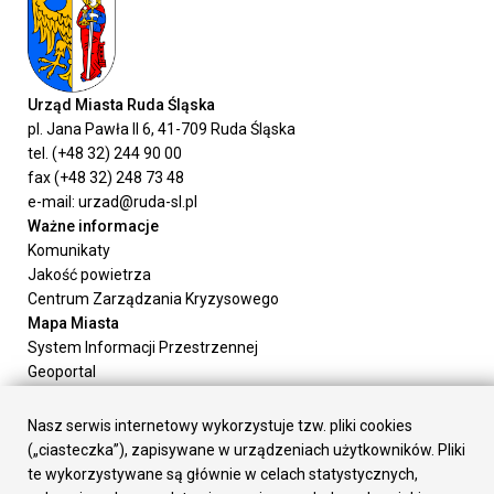
Urząd Miasta Ruda Śląska
pl. Jana Pawła II 6, 41-709 Ruda Śląska
tel. (+48 32) 244 90 00
fax (+48 32) 248 73 48
e-mail: urzad@ruda-sl.pl
Ważne informacje
Komunikaty
Jakość powietrza
Centrum Zarządzania Kryzysowego
Mapa Miasta
System Informacji Przestrzennej
Geoportal
Urząd Miasta
Załatw sprawę
Nasz serwis internetowy wykorzystuje tzw. pliki cookies
Prezydent Miasta
(„ciasteczka”), zapisywane w urządzeniach użytkowników. Pliki
Rada Miasta
te wykorzystywane są głównie w celach statystycznych,
Wydziały