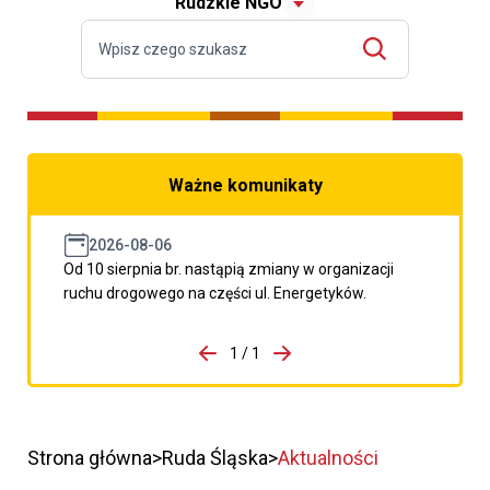
Rudzkie NGO
Ważne komunikaty
2026-08-06
Od 10 sierpnia br. nastąpią zmiany w organizacji
ruchu drogowego na części ul. Energetyków.
do porzpedniego komunikatu
1 / 1
Przejdź do następnego kom
Strona główna
Ruda Śląska
Aktualności