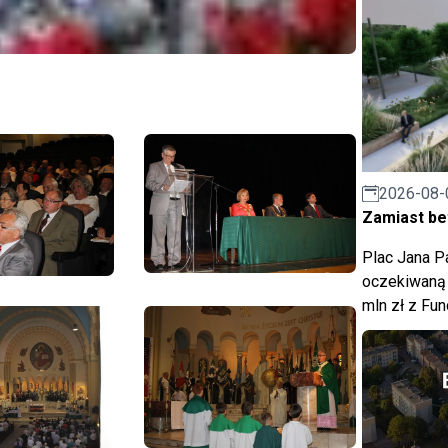
2026-08-
Zamiast bet
Plac Jana Pa
oczekiwaną 
mln zł z Fu