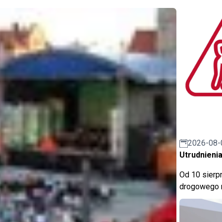
2026-08-
Utrudnienia
Od 10 sierpn
drogowego n