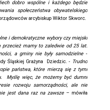
Niech dobro wspólne i każdego będzie
owania społeczeństwa obywatelskiego
orządowców arcybiskup Wiktor Skworc.
lne i demokratyczne wybory czy miejski
a przecież mamy to zaledwie od 25 lat.
ności, a gminy nie były samodzielne
-
dy Śląskiej Grażyna Dziedzic. -
Trudno
opie państwa, które mierzą się z tymi
u. Myślę więc, że możemy być dumni
resie rozwoju samorządności, ale nie
ie jest dana raz na zawsze
– mówiła