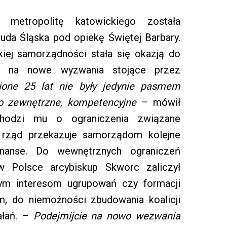
metropolitę katowickiego została
uda Śląska pod opiekę Świętej Barbary.
kiej samorządności stała się okazją do
a na nowe wyzwania stojące przez
one 25 lat nie były jedynie pasmem
ko zewnętrzne, kompetencyjne
– mówił
 chodzi mu o ograniczenia związane
 rząd przekazuje samorządom kolejne
finanse. Do wewnętrznych ograniczeń
w Polsce arcybiskup Skworc zaliczył
nym interesom ugrupowań czy formacji
em, do niemożności zbudowania koalicji
ałań. –
Podejmijcie na nowo wezwania