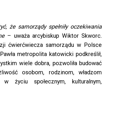
ć, że samorządy spełniły oczekiwania
ne
– uważa arcybiskup Wiktor Skworc.
azji ćwierćwiecza samorządu w Polsce
Pawła metropolita katowicki podkreślił,
ystkim wiele dobra, pozwoliła budować
ożliwość osobom, rodzinom, władzom
ć w życiu społecznym, kulturalnym,