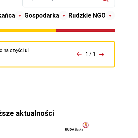
kańca
Gospodarka
Rudzkie NGO
 na części ul.
zejdź do porzpedniego komunikatu
1 / 1
Przejdź do nas
ższe aktualności