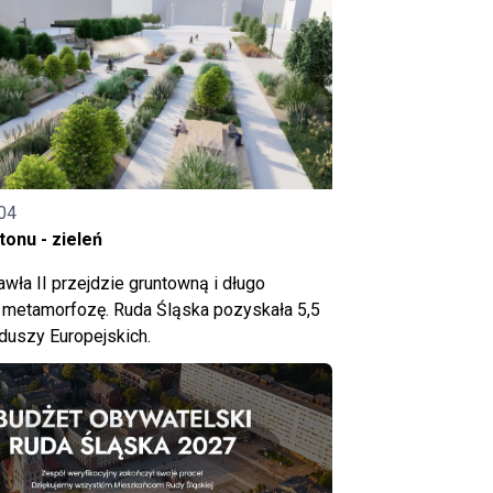
04
onu - zieleń
wła II przejdzie gruntowną i długo
metamorfozę. Ruda Śląska pozyskała 5,5
nduszy Europejskich.