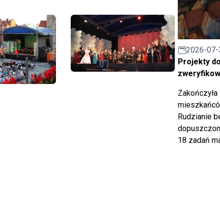
2026-07-
Projekty d
zweryfiko
Zakończyła 
mieszkańców
Rudzianie b
dopuszczony
18 zadań ma