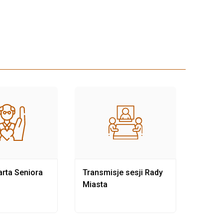
rta Seniora
Transmisje sesji Rady
Rewit
Miasta