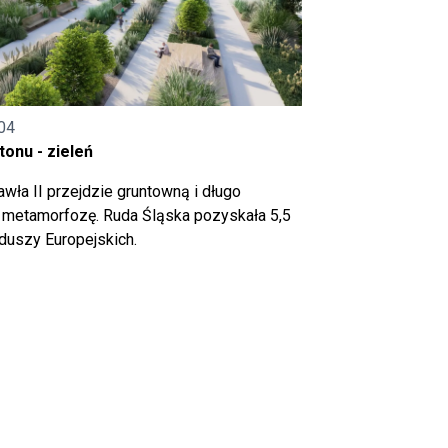
04
onu - zieleń
wła II przejdzie gruntowną i długo
metamorfozę. Ruda Śląska pozyskała 5,5
nduszy Europejskich.