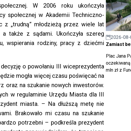
połecznej. W 2006 roku ukończyła
cy społecznej w Akademii Techniczno-
ąc z „trudną” młodzieżą przez wiele lat
ą, a także z sądami. Ukończyła szereg
2026-08-
u, wspierania rodziny, pracy z dziećmi
Zamiast bet
Plac Jana Pa
oczekiwaną 
 decyzję o powołaniu III wiceprezydenta
mln zł z Fu
i będzie mogła więcej czasu poświęcać na
rz oraz na szukanie nowych inwestorów.
ych w regulaminie Urzędu Miasta dla III
ezydent miasta. – Na dłuższą metę nie
wami. Brakowało mi czasu na szukanie
bardzo potrzebni – podkreśla prezydent