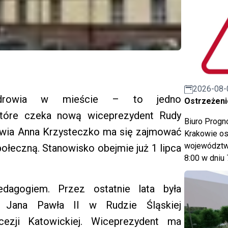
2026-08-
 zdrowia w mieście – to jedno
Ostrzeżeni
 które czeka nową wiceprezydent Rudy
Biuro Prog
rowia Anna Krzysteczko ma się zajmować
Krakowie os
województwa
połeczną. Stanowisko obejmie już 1 lipca
8:00 w dniu 
dagogiem. Przez ostatnie lata była
o Jana Pawła II w Rudzie Śląskiej
cezji Katowickiej. Wiceprezydent ma