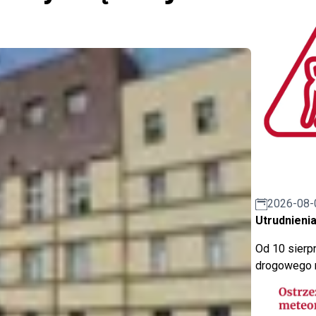
2026-08-
Utrudnienia
Od 10 sierpn
drogowego n