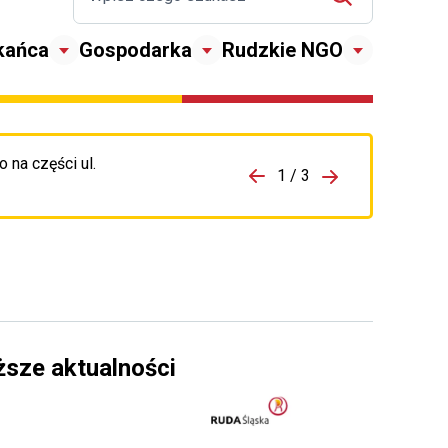
kańca
Gospodarka
Rudzkie NGO
 na części ul.
zejdź do porzpedniego komunikatu
1 / 3
Przejdź do nas
ższe aktualności