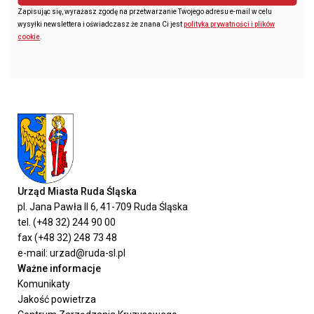
Zapisując się, wyrażasz zgodę na przetwarzanie Twojego adresu e-mail w celu
wysyłki newslettera i oświadczasz że znana Ci jest
polityka prywatności i plików
cookie
.
Urząd Miasta Ruda Śląska
pl. Jana Pawła II 6, 41-709 Ruda Śląska
tel. (+48 32) 244 90 00
fax (+48 32) 248 73 48
e-mail: urzad@ruda-sl.pl
Ważne informacje
Komunikaty
Jakość powietrza