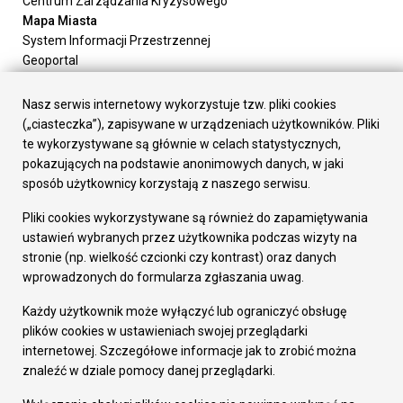
Centrum Zarządzania Kryzysowego
Mapa Miasta
System Informacji Przestrzennej
Geoportal
Urząd Miasta
Załatw sprawę
Nasz serwis internetowy wykorzystuje tzw. pliki cookies
Prezydent Miasta
(„ciasteczka”), zapisywane w urządzeniach użytkowników. Pliki
Rada Miasta
te wykorzystywane są głównie w celach statystycznych,
Wydziały
pokazujących na podstawie anonimowych danych, w jaki
Elektroniczna Skrzynka Podawcza
sposób użytkownicy korzystają z naszego serwisu.
Praca w Urzędzie
Pliki cookies wykorzystywane są również do zapamiętywania
Gospodarka
ustawień wybranych przez użytkownika podczas wizyty na
Fundusze europejskie
stronie (np. wielkość czcionki czy kontrast) oraz danych
Środki krajowe
wprowadzonych do formularza zgłaszania uwag.
Oferty inwestycyjne
Strategia Rozwoju Miasta
Każdy użytkownik może wyłączyć lub ograniczyć obsługę
Pozostałe
plików cookies w ustawieniach swojej przeglądarki
Deklaracja dostępności
internetowej. Szczegółowe informacje jak to zrobić można
Dane osobowe
znaleźć w dziale pomocy danej przeglądarki.
Dodaj opinię o witrynie
© Urząd Miasta RUDA Śląska 2023