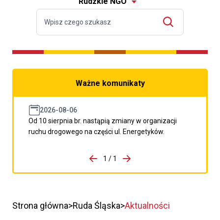
Rudzkie NGO
Ważne komunikaty
2026-08-06
Od 10 sierpnia br. nastąpią zmiany w organizacji
ruchu drogowego na części ul. Energetyków.
do porzpedniego komunikatu
1 / 1
Przejdź do następnego kom
Strona główna
Ruda Śląska
Aktualności