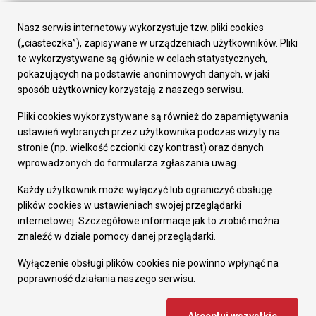
Urząd Miasta
Załatw sprawę
Nasz serwis internetowy wykorzystuje tzw. pliki cookies
Prezydent Miasta
(„ciasteczka”), zapisywane w urządzeniach użytkowników. Pliki
Rada Miasta
te wykorzystywane są głównie w celach statystycznych,
Wydziały
pokazujących na podstawie anonimowych danych, w jaki
Elektroniczna Skrzynka Podawcza
sposób użytkownicy korzystają z naszego serwisu.
Praca w Urzędzie
Pliki cookies wykorzystywane są również do zapamiętywania
Gospodarka
ustawień wybranych przez użytkownika podczas wizyty na
Fundusze europejskie
stronie (np. wielkość czcionki czy kontrast) oraz danych
Środki krajowe
wprowadzonych do formularza zgłaszania uwag.
Oferty inwestycyjne
Strategia Rozwoju Miasta
Każdy użytkownik może wyłączyć lub ograniczyć obsługę
Pozostałe
plików cookies w ustawieniach swojej przeglądarki
Deklaracja dostępności
internetowej. Szczegółowe informacje jak to zrobić można
Dane osobowe
znaleźć w dziale pomocy danej przeglądarki.
Dodaj opinię o witrynie
© Urząd Miasta RUDA Śląska 2023
Wyłączenie obsługi plików cookies nie powinno wpłynąć na
poprawność działania naszego serwisu.
Projekt i wdrożenie - MIGOMEDIA