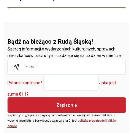
Bądź na bieżąco z Rudą Śląską!
Szereg informacji o wydarzeniach kulturalnych, sprawach
mieszkańców oraz o tym, co dzieje się na co dzień w mieście.
Pytanie kontrolne
*
Jaka jest
suma 8 i 1?
Zapisz się
Zapisując się, wyrażasz zgodę na przetwarzanie Twojego adresu e-mail w celu
wysyłki newslettera i oświadczasz że znana Ci jest
polityka prywatności i plików
cookie
.