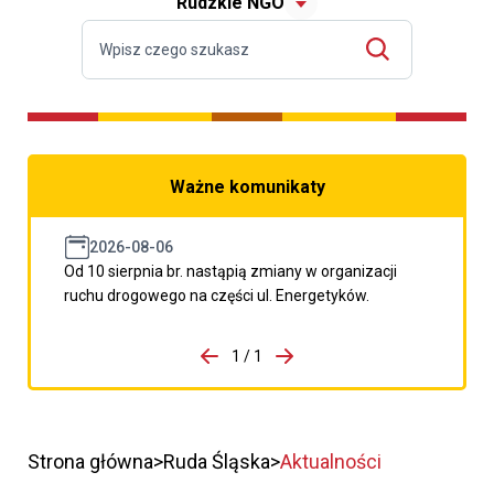
Rudzkie NGO
Ważne komunikaty
2026-08-06
Od 10 sierpnia br. nastąpią zmiany w organizacji
ruchu drogowego na części ul. Energetyków.
do porzpedniego komunikatu
1 / 1
Przejdź do następnego kom
Strona główna
Ruda Śląska
Aktualności