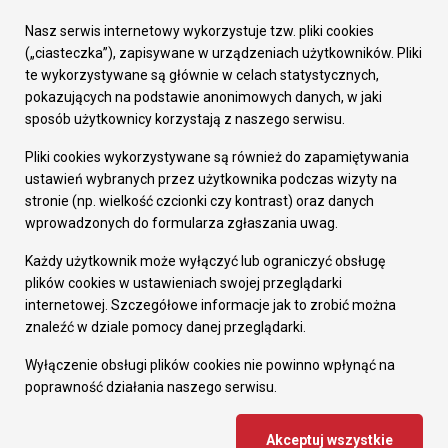
Urząd Miasta
Załatw sprawę
Nasz serwis internetowy wykorzystuje tzw. pliki cookies
Prezydent Miasta
(„ciasteczka”), zapisywane w urządzeniach użytkowników. Pliki
Rada Miasta
te wykorzystywane są głównie w celach statystycznych,
Wydziały
pokazujących na podstawie anonimowych danych, w jaki
Elektroniczna Skrzynka Podawcza
sposób użytkownicy korzystają z naszego serwisu.
Praca w Urzędzie
Pliki cookies wykorzystywane są również do zapamiętywania
Gospodarka
ustawień wybranych przez użytkownika podczas wizyty na
Fundusze europejskie
stronie (np. wielkość czcionki czy kontrast) oraz danych
Środki krajowe
wprowadzonych do formularza zgłaszania uwag.
Oferty inwestycyjne
Strategia Rozwoju Miasta
Każdy użytkownik może wyłączyć lub ograniczyć obsługę
Pozostałe
plików cookies w ustawieniach swojej przeglądarki
Deklaracja dostępności
internetowej. Szczegółowe informacje jak to zrobić można
Dane osobowe
znaleźć w dziale pomocy danej przeglądarki.
Dodaj opinię o witrynie
© Urząd Miasta RUDA Śląska 2023
Wyłączenie obsługi plików cookies nie powinno wpłynąć na
poprawność działania naszego serwisu.
Projekt i wdrożenie - MIGOMEDIA
Akceptuj wszystkie