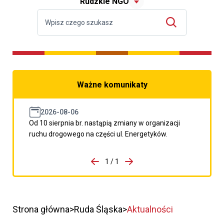
Rudzkie NGO
Ważne komunikaty
2026-08-06
Od 10 sierpnia br. nastąpią zmiany w organizacji
ruchu drogowego na części ul. Energetyków.
do porzpedniego komunikatu
1 / 1
Przejdź do następnego kom
Strona główna
Ruda Śląska
Aktualności