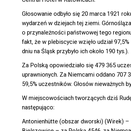
Głosowanie odbyło się 20 marca 1921 roku
wydarzeń w dziejach tej ziemi. Górnoślą
o przynależności państwowej tego regionu.
fakt, że w plebiscycie wzięło udział 97,5
dniu na Śląsk przybyło ich około 190 tys.).
Za Polską opowiedziało się 479 365 ucze
uprawnionych. Za Niemcami oddano 707 3
59,5% uczestników. Głosów nieważnych by
W miejscowościach tworzących dziś Rudę
następująco:
Antonienhütte (obszar dworski) (Wirek) –
Bielszowice – za Polską 4546, za Niemca