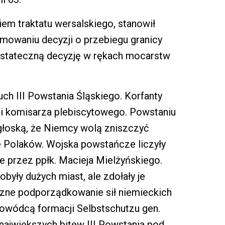
em traktatu wersalskiego, stanowił
owaniu decyzji o przebiegu granicy
ostateczną decyzję w rękach mocarstw
ch III Powstania Śląskiego. Korfanty
cji komisarza plebiscytowego. Powstaniu
głoską, że Niemcy wolą zniszczyć
e Polaków. Wojska powstańcze liczyły
e przez ppłk. Macieja Mielżyńskiego.
dobyły dużych miast, ale zdołały je
zne podporządkowanie sił niemieckich
dowódcą formacji Selbstschutzu gen.
 największych bitew III Powstania pod