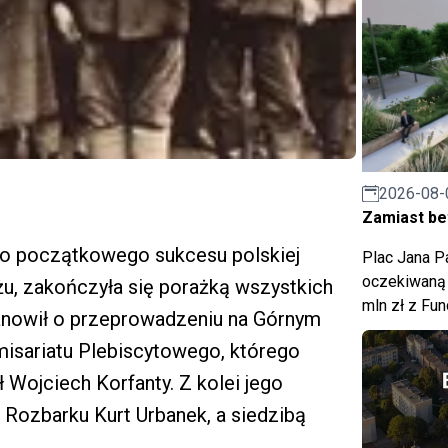
2026-08-
Zamiast bet
mo początkowego sukcesu polskiej
Plac Jana Pa
oczekiwaną 
żu, zakończyła się porażką wszystkich
mln zł z Fu
stanowił o przeprowadzeniu na Górnym
misariatu Plebiscytowego, którego
 Wojciech Korfanty. Z kolei jego
Rozbarku Kurt Urbanek, a siedzibą