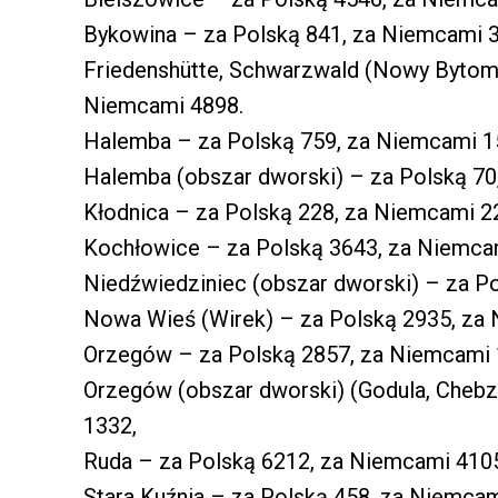
Bykowina – za Polską 841, za Niemcami 3
Friedenshütte, Schwarzwald (Nowy Bytom,
Niemcami 4898.
Halemba – za Polską 759, za Niemcami 1
Halemba (obszar dworski) – za Polską 70
Kłodnica – za Polską 228, za Niemcami 2
Kochłowice – za Polską 3643, za Niemca
Niedźwiedziniec (obszar dworski) – za P
Nowa Wieś (Wirek) – za Polską 2935, za
Orzegów – za Polską 2857, za Niemcami 
Orzegów (obszar dworski) (Godula, Chebz
1332,
Ruda – za Polską 6212, za Niemcami 410
Stara Kuźnia – za Polską 458, za Niemcam