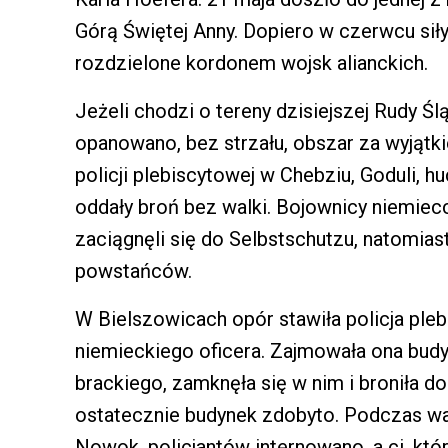
Górą Świętej Anny. Dopiero w czerwcu sił
rozdzielone kordonem wojsk alianckich.
Jeżeli chodzi o tereny dzisiejszej Rudy Ś
opanowano, bez strzału, obszar za wyjątki
policji plebiscytowej w Chebziu, Goduli, 
oddały broń bez walki. Bojownicy niemieccy
zaciągnęli się do Selbstschutzu, natomiast
powstańców.
W Bielszowicach opór stawiła policja pl
niemieckiego oficera. Zajmowała ona budy
brackiego, zamknęła się w nim i broniła 
ostatecznie budynek zdobyto. Podczas wa
Nowok, policjantów internowano, a ci, którz