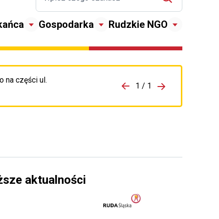
kańca
Gospodarka
Rudzkie NGO
 na części ul.
zejdź do porzpedniego komunikatu
1 / 1
Przejdź do nas
ższe aktualności