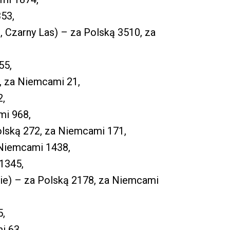
53,
 Czarny Las) – za Polską 3510, za
55,
, za Niemcami 21,
2,
mi 968,
olską 272, za Niemcami 171,
 Niemcami 1438,
1345,
ie) – za Polską 2178, za Niemcami
5,
i 63.