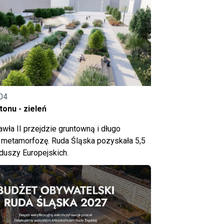
04
onu - zieleń
wła II przejdzie gruntowną i długo
metamorfozę. Ruda Śląska pozyskała 5,5
nduszy Europejskich.