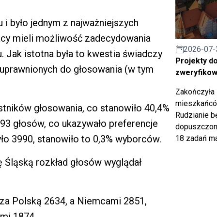
 i było jednym z najważniejszych
zacy mieli możliwość zadecydowania
2026-07-
 Jak istotna była to kwestia świadczy
Projekty d
% uprawnionych do głosowania (w tym
zweryfiko
Zakończyła 
mieszkańców
stników głosowania, co stanowiło 40,4%
Rudzianie b
93 głosów, co ukazywało preferencje
dopuszczony
ło 3990, stanowiło to 0,3% wyborców.
18 zadań ma
 Śląską rozkład głosów wyglądał
 za Polską 2634, a Niemcami 2851,
mi 1874,