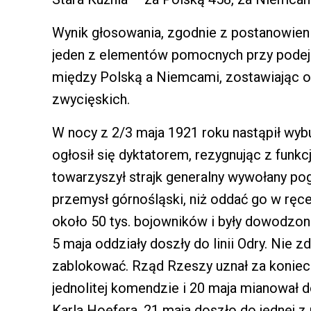
Wynik głosowania, zgodnie z postanowieni
jeden z elementów pomocnych przy podejm
między Polską a Niemcami, zostawiając 
zwycięskich.
W nocy z 2/3 maja 1921 roku nastąpił wybu
ogłosił się dyktatorem, rezygnując z funk
towarzyszył strajk generalny wywołany po
przemysł górnośląski, niż oddać go w ręc
około 50 tys. bojowników i były dowodzon
5 maja oddziały doszły do linii Odry. Nie z
zablokować. Rząd Rzeszy uznał za koniec
jednolitej komendzie i 20 maja mianował 
Karla Hoefera. 21 maja doszło do jednej z