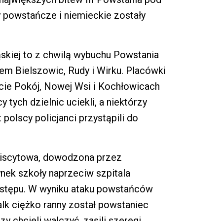
y powstańcze i niemieckie zostały
ląskiej to z chwilą wybuchu Powstania
em Bielszowic, Rudy i Wirku. Placówki
hucie Pokój, Nowej Wsi i Kochłowicach
 tych dzielnic uciekli, a niektórzy
 polscy policjanci przystąpili do
ebiscytowa, dowodzona przez
nek szkoły naprzeciw szpitala
dostępu. W wyniku ataku powstańców
lk ciężko ranny został powstaniec
y chcieli walczyć, zasili szeregi