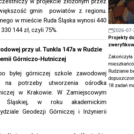
czestniczy w projekcie złożonym przez
 większość gmin powiatów z regionu.
wanego w mieście Ruda Śląska wynosi 440
330 144 zł, czyli 75%.
2026-07-
Projekty d
zweryfiko
odowej przy ul. Tunkla 147a w Rudzie
Zakończyła 
demii Górniczo-Hutniczej
mieszkańców
Rudzianie b
 po byłej górniczej szkole zawodowej
dopuszczony
 na potrzeby utworzenia ośrodka
18 zadań ma
tniczej w Krakowie. W Zamiejscowym
 Śląskiej, w roku akademickim
dziale Geodezji Górniczej i Inżynierii