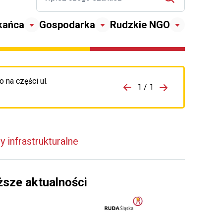
kańca
Gospodarka
Rudzkie NGO
 na części ul.
zejdź do porzpedniego komunikatu
1 / 1
Przejdź do nas
y infrastrukturalne
ższe aktualności