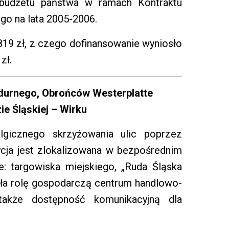
 budżetu państwa w ramach Kontraktu
o na lata 2005-2006.
819 zł, z czego dofinansowanie wyniosło
zł.
durnego, Obrońców Westerplatte
ie Śląskiej – Wirku
algicznego skrzyżowania ulic poprzez
cja jest zlokalizowana w bezpośrednim
: targowiska miejskiego, „Ruda Śląska
iła rolę gospodarczą centrum handlowo-
akże dostępność komunikacyjną dla