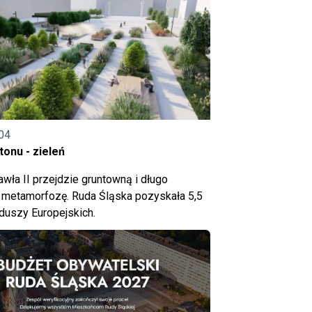
04
onu - zieleń
wła II przejdzie gruntowną i długo
metamorfozę. Ruda Śląska pozyskała 5,5
nduszy Europejskich.